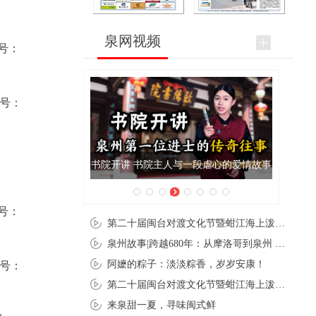
泉网视频
案号：
案号：
泉州肉粽亮相央视《新闻联播》
案号：
第二十届闽台对渡文化节暨蚶江海上泼水节在石狮蚶江启幕
泉州故事|跨越680年：从摩洛哥到泉州 丝路使者“中国行”
阿嬷的粽子：淡淡粽香，岁岁安康！
案号：
第二十届闽台对渡文化节暨蚶江海上泼水节在石狮蚶江开幕
来泉甜一夏，寻味闽式鲜