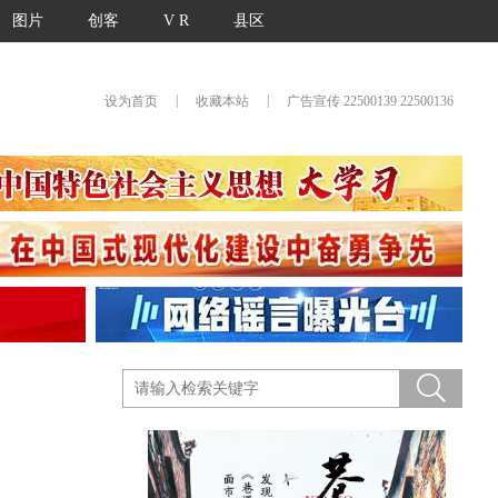
图片
创客
V R
县区
|
|
设为首页
收藏本站
广告宣传 22500139 22500136