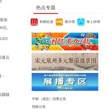
的
热点专题
鼓东街
刺桐史迹
展示馆
海上丝绸
00元。
203
街道云
号：
便民资讯
东园镇
中标（成交）结果公告
招标公告