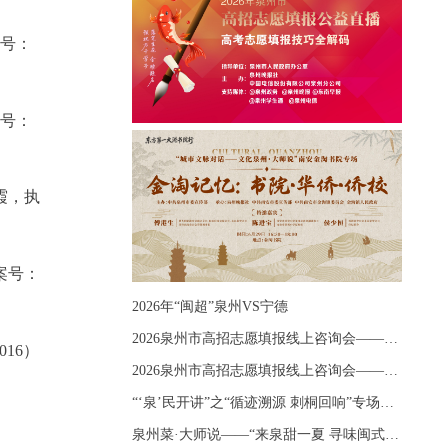
案号：
案号：
霞，执
案号：
2026年“闽超”泉州VS宁德
2026泉州市高招志愿填报线上咨询会——《出分应急课堂：全流程拆解志愿填报》主题讲座
016）
2026泉州市高招志愿填报线上咨询会——《志愿填报 答疑直播》主题讲座
“‘泉’民开讲”之“循迹溯源 刺桐回响”专场宣讲
：
泉州菜·大师说——“来泉甜一夏 寻味闽式鲜”上官品牌专场直播