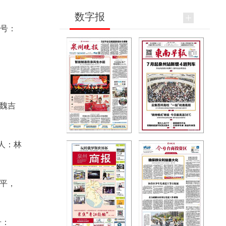
数字报
案号：
：魏吉
表人：林
犁平，
号：