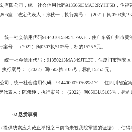
有限公司，统一社会信用代码91350603MA32RYHF5B，住福
05室，法定代表人：张秋一，执行案号：（2021）闽0503执19
一社会信用代码9144010158954179XH，住广东省广州市黄
：（2022）闽0503执5105号，标的1525.5元。
一社会信用代码：91350213MA349JTL3T，住厦门市翔安
案号：（2022）闽0503执5105号，标的1525.5元。
，统一社会信用代码：91440000707689817C，住四川省宜
表人：陈伟纯，执行案号：（2022）闽0503执5105号，标的152
02
悬赏事项
（提供线索应为截止举报之日前尚未被我院掌握的证据），使得