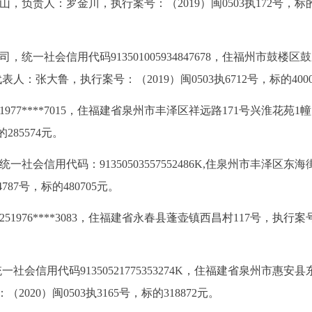
，负责人：罗金川，执行案号：（2019）闽0503执172号，标
统一社会信用代码913501005934847678，住福州市鼓楼区
人：张大鲁，执行案号：（2019）闽0503执6712号，标的400
1977****7015，住福建省泉州市丰泽区祥远路171号兴淮花苑1幢1
285574元。
社会信用代码：91350503557552486K,住泉州市丰泽区东海
787号，标的480705元。
51976****3083，住福建省永春县蓬壶镇西昌村117号，执行案
社会信用代码91350521775353274K，住福建省泉州市惠安县
20）闽0503执3165号，标的318872元。