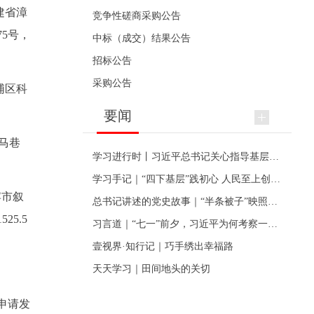
建省漳
竞争性磋商采购公告
75号，
中标（成交）结果公告
招标公告
采购公告
浦区科
要闻
区马巷
学习进行时丨习近平总书记关心指导基层党建的故事
学习手记｜“四下基层”践初心 人民至上创伟业
宾市叙
总书记讲述的党史故事｜“半条被子”映照初心
5.5
习言道｜“七一”前夕，习近平为何考察一个村级党组织
壹视界·知行记｜巧手绣出幸福路
天天学习｜田间地头的关切
申请发