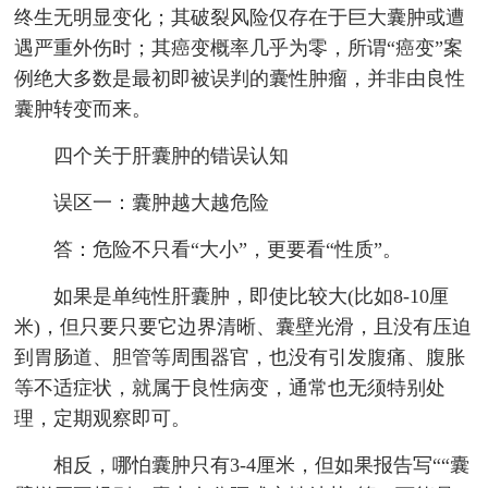
终生无明显变化；其破裂风险仅存在于巨大囊肿或遭
遇严重外伤时；其癌变概率几乎为零，所谓“癌变”案
例绝大多数是最初即被误判的囊性肿瘤，并非由良性
囊肿转变而来。
四个关于肝囊肿的错误认知
误区一：囊肿越大越危险
答：危险不只看“大小”，更要看“性质”。
如果是单纯性肝囊肿，即使比较大(比如8-10厘
米)，但只要只要它边界清晰、囊壁光滑，且没有压迫
到胃肠道、胆管等周围器官，也没有引发腹痛、腹胀
等不适症状，就属于良性病变，通常也无须特别处
理，定期观察即可。
相反，哪怕囊肿只有3-4厘米，但如果报告写““囊