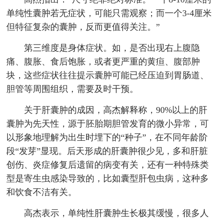
单纯性囊肿若无症状，可能只需观察；而一个3-4厘米
但特征复杂的囊肿，反而更值得关注。”
第三维度是身体症状。如，是否出现右上腹隐
痛、腹胀、食后饱胀，或者更严重的黄疸、腹部肿
块，这些症状往往提示囊肿可能已经压迫到胃肠道、
胆管等周围组织，需要及时干预。
关于肝囊肿的成因，高杰解释称，90%以上的肝
囊肿为先天性，源于胚胎期胆管发育的微小异常，可
以形象地理解为出生时埋下的“种子”，在不同年龄阶
段“发芽”显现。后天形成的肝囊肿很少见，多和肝脏
创伤、炎症修复后遗留的病变有关，还有一种特殊类
型是寄生虫感染导致的，比如囊型肝包虫病，这种多
和饮食不洁有关。
高杰表示，单纯性肝囊肿生长极其缓慢，很多人