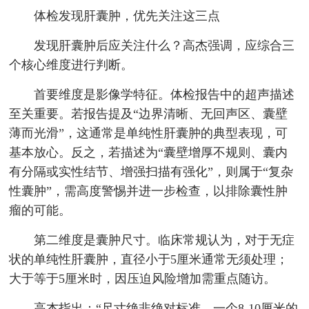
体检发现肝囊肿，优先关注这三点
发现肝囊肿后应关注什么？高杰强调，应综合三
个核心维度进行判断。
首要维度是影像学特征。体检报告中的超声描述
至关重要。若报告提及“边界清晰、无回声区、囊壁
薄而光滑”，这通常是单纯性肝囊肿的典型表现，可
基本放心。反之，若描述为“囊壁增厚不规则、囊内
有分隔或实性结节、增强扫描有强化”，则属于“复杂
性囊肿”，需高度警惕并进一步检查，以排除囊性肿
瘤的可能。
第二维度是囊肿尺寸。临床常规认为，对于无症
状的单纯性肝囊肿，直径小于5厘米通常无须处理；
大于等于5厘米时，因压迫风险增加需重点随访。
高杰指出：“尺寸绝非绝对标准。一个8-10厘米的