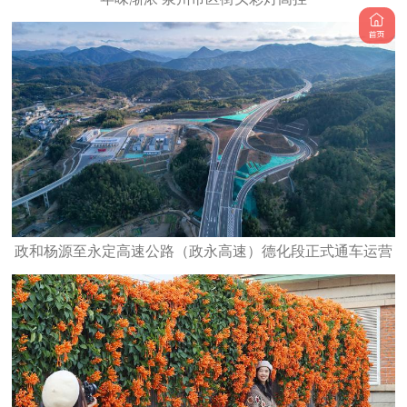
政和杨源至永定高速公路（政永高速）德化段正式通车运营