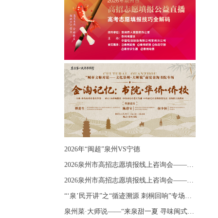
2026年“闽超”泉州VS宁德
2026泉州市高招志愿填报线上咨询会——《出分应急课堂：全流程拆解志愿填报》主题讲座
2026泉州市高招志愿填报线上咨询会——《志愿填报 答疑直播》主题讲座
“‘泉’民开讲”之“循迹溯源 刺桐回响”专场宣讲
泉州菜·大师说——“来泉甜一夏 寻味闽式鲜”上官品牌专场直播