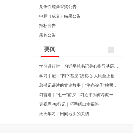
竞争性磋商采购公告
中标（成交）结果公告
招标公告
采购公告
要闻
学习进行时丨习近平总书记关心指导基层党建的故事
学习手记｜“四下基层”践初心 人民至上创伟业
总书记讲述的党史故事｜“半条被子”映照初心
习言道｜“七一”前夕，习近平为何考察一个村级党组织
壹视界·知行记｜巧手绣出幸福路
天天学习｜田间地头的关切