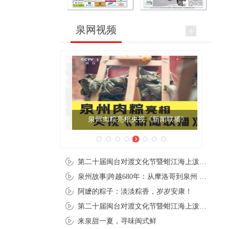
泉网视频
泉州肉粽亮相央视《新闻联播》
第二十届闽台对渡文化节暨蚶江海上泼水节在石狮蚶江启幕
泉州故事|跨越680年：从摩洛哥到泉州 丝路使者“中国行”
阿嬷的粽子：淡淡粽香，岁岁安康！
第二十届闽台对渡文化节暨蚶江海上泼水节在石狮蚶江开幕
来泉甜一夏，寻味闽式鲜