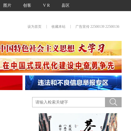
图片
创客
V R
县区
|
|
设为首页
收藏本站
广告宣传 22500139 22500136