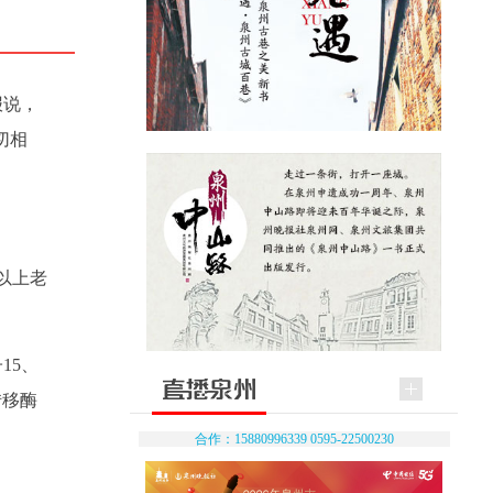
报说，
切相
以上老
15、
转移酶
合作：15880996339 0595-22500230