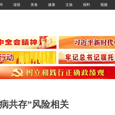
州
读报
美食
健康
文旅
报料
视频
病共存”风险相关