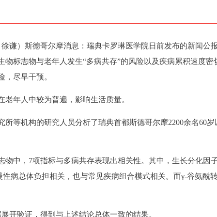
晨 徐谦）斯德哥尔摩消息：瑞典卡罗琳医学院日前发布的新闻公
生物标志物与老年人发生“多病共存”的风险以及疾病累积速度密
险，尽早干预。
在老年人中较为普遍，影响生活质量。
所等机构的研究人员分析了瑞典首都斯德哥尔摩2200余名60岁
志物中，7项指标与多病共存表现出相关性。其中，生长分化因子
慢性病总体负担相关，也与常见疾病组合模式相关。而γ-谷氨酰
据展开验证，得到与上述结论总体一致的结果。