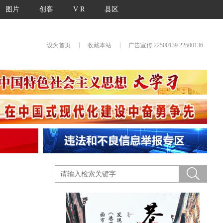
图片
创客
V R
县区
|
|
设为首页
收藏本站
广告宣传 22500139 22500136