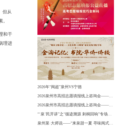
。但从
素。
理和干
病理进
2026年“闽超”泉州VS宁德
2026泉州市高招志愿填报线上咨询会——《出分应急课堂：全流程拆解志愿填报》主题讲座
2026泉州市高招志愿填报线上咨询会——《志愿填报 答疑直播》主题讲座
“‘泉’民开讲”之“循迹溯源 刺桐回响”专场宣讲
泉州菜·大师说——“来泉甜一夏 寻味闽式鲜”上官品牌专场直播