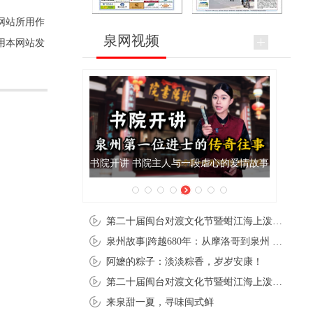
网站所用作
泉网视频
用本网站发
与一段虐心的爱情故事
泉州肉粽亮相央视《新闻联播》
第二十届闽台对渡文化节暨蚶江海上泼水节在石狮蚶江启幕
泉州故事|跨越680年：从摩洛哥到泉州 丝路使者“中国行”
阿嬷的粽子：淡淡粽香，岁岁安康！
第二十届闽台对渡文化节暨蚶江海上泼水节在石狮蚶江开幕
来泉甜一夏，寻味闽式鲜