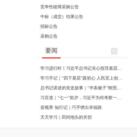
竞争性磋商采购公告
中标（成交）结果公告
招标公告
采购公告
要闻
学习进行时丨习近平总书记关心指导基层党建的故事
学习手记｜“四下基层”践初心 人民至上创伟业
总书记讲述的党史故事｜“半条被子”映照初心
习言道｜“七一”前夕，习近平为何考察一个村级党组织
壹视界·知行记｜巧手绣出幸福路
天天学习｜田间地头的关切