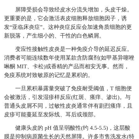
屏障受损会导致经皮水分流失增加，头皮干燥。
更重要的是，它会激活表皮细胞释放细胞因子，诱
发“亚临床炎症”。这种炎症反应会加速角质细胞的更
新脱落，产生细小的、干性的白色鳞屑。
变应性接触性皮炎是一种免疫介导的延迟反应。
消费者可能连续数年使用某款含防腐剂(如甲基异噻唑
啉酮 MIT、卡松)或香精的产品而相安无事。然而，
免疫系统对致敏原的记忆是累积的。
一旦累积暴露量突破了免疫耐受阈值，T 细胞便
会被激活，引发湿疹样反应(红斑、瘙痒、渗出)。与
普通头皮屑不同，过敏性皮炎通常伴有剧烈瘙痒，且
皮疹可能蔓延至发际线、耳后或颈部。
健康头皮的 pH 值呈弱酸性(约 4.5-5.5)，这层酸
膜是抑制病原菌生长的天然屏障。许多市售洗发水(特