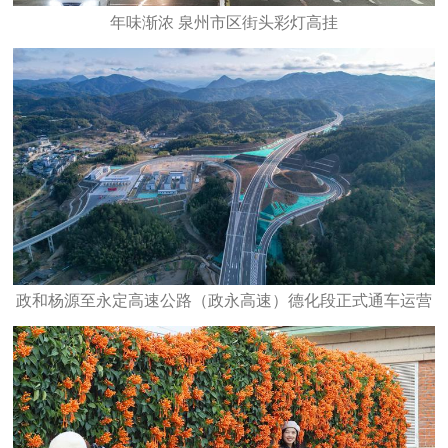
年味渐浓 泉州市区街头彩灯高挂
政和杨源至永定高速公路（政永高速）德化段正式通车运营