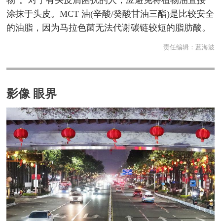
物”。对于有头皮屑困扰的人，应避免将植物油直接
涂抹于头皮。MCT 油(辛酸/癸酸甘油三酯)是比较安全
的油脂，因为马拉色菌无法代谢碳链较短的脂肪酸。
责任编辑：
蓝海波
影像 眼界