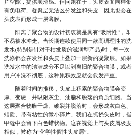
片空隙，提供顺滑感。但问题在于，头皮表面同样带
有负电荷。凝聚层无法区分发丝和头皮，因此也会在
头皮表面形成一层薄膜。
阳离子聚合物的设计初衷就是具有“吸附性”，即
不易被水冲走。当长期连续使用同一款高调理性的洗
发水(特别是针对干枯发质的滋润型产品)时，每一次
洗涤都会在发丝和头皮上叠加一层新的凝聚层。如果
洗发水中的清洁成分不足以剥离旧的聚合物膜，或者
用户冲洗不彻底，这种累积效应就会愈发严重。
随着时间的推移，头皮上积累的聚合物膜会变
厚、变硬，并吸附灰尘、油脂和脱落的角质细胞。当
这层聚合物膜干燥、破裂并脱落时，会形成灰白色、
蜡质、带有粘性的微小碎片。我们在抓挠头皮时，指
甲缝中会留下白色蜡状物。这在视觉上与头皮屑极度
相似，被称为“化学性假性头皮屑”。