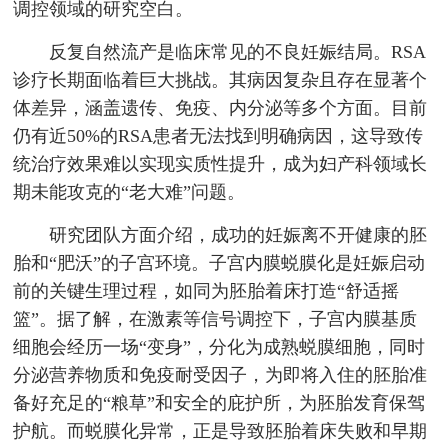
调控领域的研究空白。
反复自然流产是临床常见的不良妊娠结局。RSA
诊疗长期面临着巨大挑战。其病因复杂且存在显著个
体差异，涵盖遗传、免疫、内分泌等多个方面。目前
仍有近50%的RSA患者无法找到明确病因，这导致传
统治疗效果难以实现实质性提升，成为妇产科领域长
期未能攻克的“老大难”问题。
研究团队方面介绍，成功的妊娠离不开健康的胚
胎和“肥沃”的子宫环境。子宫内膜蜕膜化是妊娠启动
前的关键生理过程，如同为胚胎着床打造“舒适摇
篮”。据了解，在激素等信号调控下，子宫内膜基质
细胞会经历一场“变身”，分化为成熟蜕膜细胞，同时
分泌营养物质和免疫耐受因子，为即将入住的胚胎准
备好充足的“粮草”和安全的庇护所，为胚胎发育保驾
护航。而蜕膜化异常，正是导致胚胎着床失败和早期