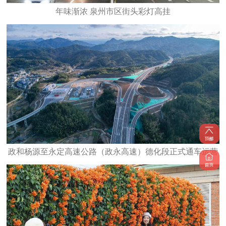
年味渐浓 泉州市区街头彩灯高挂
政和杨源至永定高速公路（政永高速）德化段正式通车运营