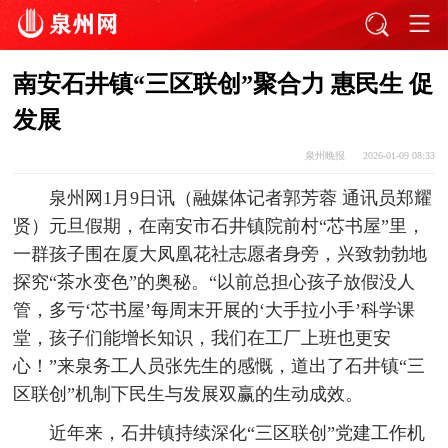
南安石井镇“三区联创”聚合力 惠民生 促
发展
泉州晚报
2026-01-09 08:33
泉州网1月9日讯（融媒体记者郭芳蓉 通讯员郑耀
贤）元旦假期，在南安市石井镇院前村“芯书屋”里，
一群孩子围在厦大凤凰花社志愿者身旁，兴致勃勃地
探究“茶水变色”的奥秘。“以前总担心孩子放假没人
管，多亏‘芯书屋’每周末开展的‘大手拉小手’科学课
堂，孩子们能增长知识，我们在工厂上班也更安
心！”来泉务工人员张先生的感慨，道出了石井镇“三
区联创”机制下民生与发展双赢的生动成效。
近年来，石井镇持续深化“三区联创”党建工作机