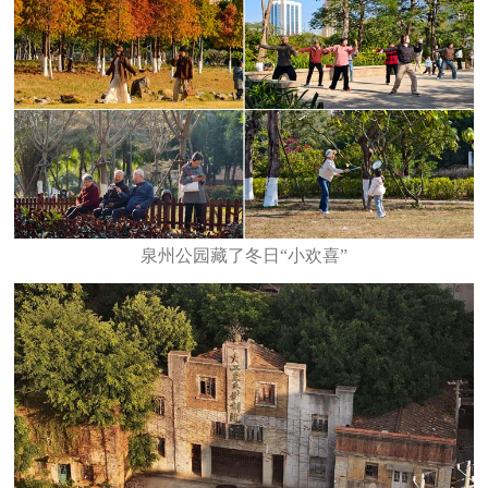
泉州公园藏了冬日“小欢喜”