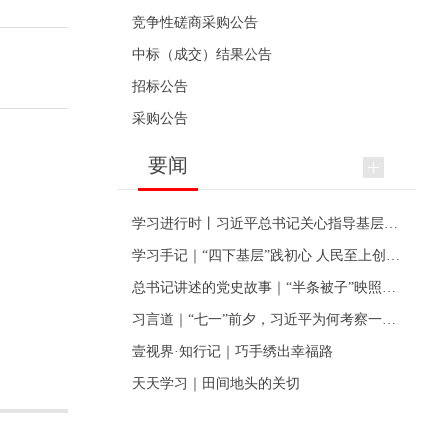
竞争性磋商采购公告
中标（成交）结果公告
招标公告
采购公告
要闻
学习进行时丨习近平总书记关心指导基层党建的故事
学习手记｜“四下基层”践初心 人民至上创伟业
总书记讲述的党史故事｜“半条被子”映照初心
习言道｜“七一”前夕，习近平为何考察一个村级党组织
壹视界·知行记｜巧手绣出幸福路
天天学习｜田间地头的关切