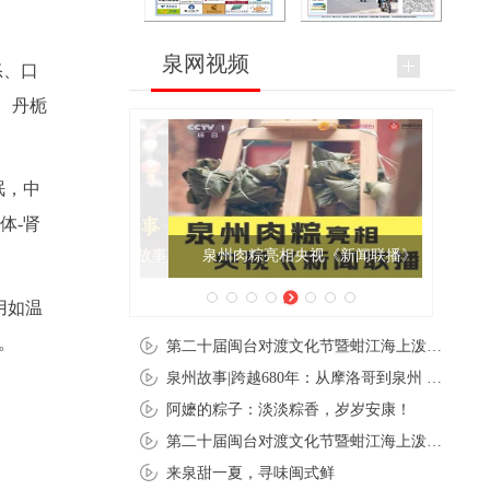
泉网视频
怒、口
、丹栀
眠，中
体-肾
泉州肉粽亮相央视《新闻联播》
用如温
。
第二十届闽台对渡文化节暨蚶江海上泼水节在石狮蚶江启幕
泉州故事|跨越680年：从摩洛哥到泉州 丝路使者“中国行”
阿嬷的粽子：淡淡粽香，岁岁安康！
第二十届闽台对渡文化节暨蚶江海上泼水节在石狮蚶江开幕
来泉甜一夏，寻味闽式鲜