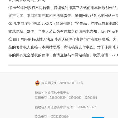
① 未经本网授权不得转载、摘编或利用其它方式使用本网原创作品
述声明者，本网将追究其相关法律责任。泉州网欢迎各兄弟网站开
② 凡本网注明“来源：XXX（非泉州网）”的作品，均转载自其
转载网站、媒体、当事人若认为有侵权之处请来电告知，我们将及
③ 由于网络的特殊性无法及时确认稿件作者并与作者取得联系。为
品的著作权人直接与本网站联系，商洽稿费支付事宜。对于使用时未
布的拥有完全版权的稿件，也请直接与本网站接洽。联系电话：22500260，
闽公网安备 35050302000113号
违法和不良信息举报中心
举报电话:15880996339、22500260、22500261
福建省新闻道德委举报电话：0591-87275327
联系电话：059522500194