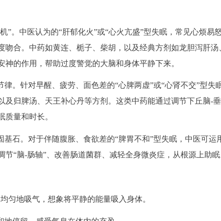
机”。中医认为的“肝郁化火”或“心火亢盛”型失眠，常见心烦易
度吻合。中药如黄连、栀子、柴胡，以及经典方剂如龙胆泻肝汤
安神的作用，帮助过度警觉的大脑和身体平静下来。
节律。针对早醒、疲劳、面色差的“心脾两虚”或“心肾不交”型失
以及归脾汤、天王补心丹等方剂。这类中药能通过调节下丘脑-垂
眠质量和时长。
固基石。对于伴随腹胀、食欲差的“脾胃不和”型失眠，中医可运
节“脑-肠轴”、改善肠道菌群、减轻全身微炎症，从根源上助眠
慢、均匀地吸气，想象将平静的能量吸入身体。