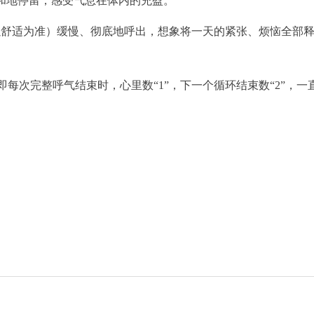
温和地停留，感受气息在体内的充盈。
（以舒适为准）缓慢、彻底地呼出，想象将一天的紧张、烦恼全部
，即每次完整呼气结束时，心里数“1”，下一个循环结束数“2”，一