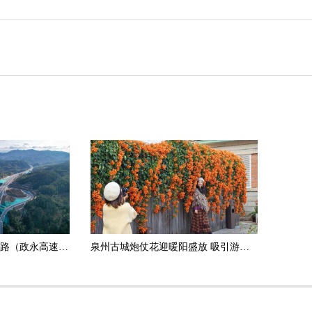
政和杨源至永定高速公路（政永高速）德化段正式通车运营
泉州古城炮仗花迎暖阳盛放 吸引游客打卡拍照