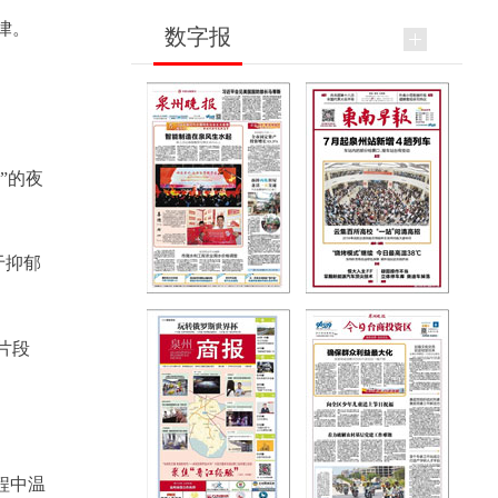
律。
数字报
”的夜
于抑郁
片段
程中温