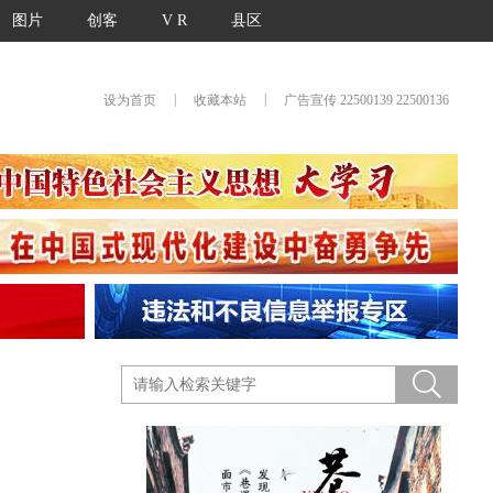
图片
创客
V R
县区
|
|
设为首页
收藏本站
广告宣传 22500139 22500136