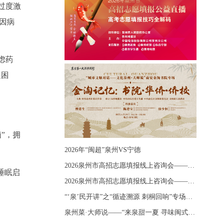
过度激
因病
虑药
起困
”，拥
2026年“闽超”泉州VS宁德
2026泉州市高招志愿填报线上咨询会——《出分应急课堂：全流程拆解志愿填报》主题讲座
睡眠启
2026泉州市高招志愿填报线上咨询会——《志愿填报 答疑直播》主题讲座
“‘泉’民开讲”之“循迹溯源 刺桐回响”专场宣讲
泉州菜·大师说——“来泉甜一夏 寻味闽式鲜”上官品牌专场直播