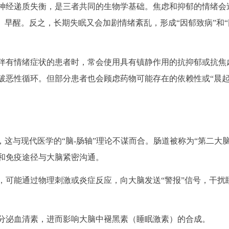
神经递质失衡，是三者共同的生物学基础。焦虑和抑郁的情绪会
、早醒。反之，长期失眠又会加剧情绪紊乱，形成“因郁致病”和“
伴有情绪症状的患者时，常会使用具有镇静作用的抗抑郁或抗焦
破恶性循环。但部分患者也会顾虑药物可能存在的依赖性或“晨
，这与现代医学的“脑-肠轴”理论不谋而合。肠道被称为“第二大脑
和免疫途径与大脑紧密沟通。
，可能通过物理刺激或炎症反应，向大脑发送“警报”信号，干扰
分泌血清素，进而影响大脑中褪黑素（睡眠激素）的合成。