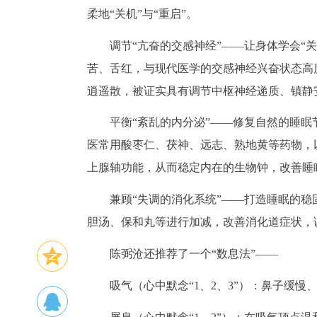
柔地“关机”与“重启”。
调节“亢奋的交感神经”——让身体学会“关
苦、舌红，与现代医学的交感神经兴奋状态高
逍遥散，被证实具有调节中枢神经递质、镇静
平衡“紊乱的内分泌”——修复自然的睡眠
医常用酸枣仁、茯神、远志、熟地黄等药物，
上腺轴功能，从而稳定内在的生物钟，改善睡
兼顾“失调的消化系统”——打造睡眠的稳
胆汤、保和丸等进行加减，改善消化道症状，调
陈弼沧还推荐了一个“数息法”——
吸气（心中默念“1、2、3”）：鼻子缓