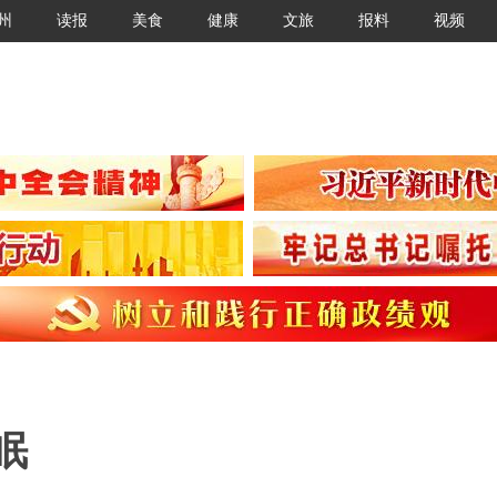
州
读报
美食
健康
文旅
报料
视频
眠