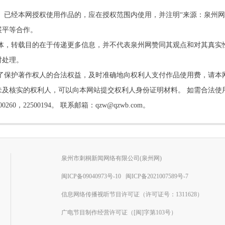
。已经本网授权使用作品的，应在授权范围内使用，并注明“来源：泉州网
展平等合作。
他媒体，转载目的在于传递更多信息，并不代表泉州网赞同其观点和对其真实
时处理。
了保护著作权人的合法权益，及时准确地向权利人支付作品使用费，请本
及核实的权利人，可以向本网站提交权利人身份证明材料。 如需合法使
22500194。 联系邮箱：qzw@qzwb.com。
泉州市刺桐新闻网络有限公司(泉州网)
闽ICP备09040973号-10
闽ICP备2021007589号-7
信息网络传播视听节目许可证（许可证号：1311628）
广电节目制作经营许可证（[闽]字第103号）