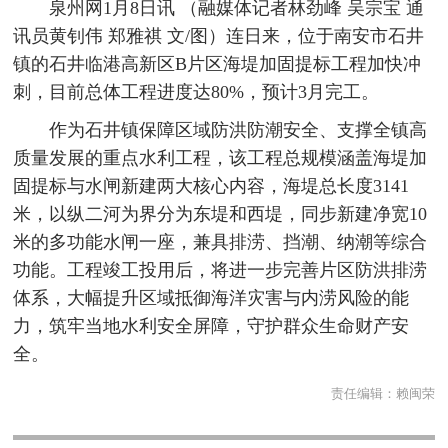
泉州网1月8日讯 （融媒体记者林劲峰 吴宗宝 通
讯员黄钊伟 郑雅祺 文/图）连日来，位于南安市石井
镇的石井临港高新区B片区海堤加固提标工程加快冲
刺，目前总体工程进度达80%，预计3月完工。
作为石井镇保障区域防洪防潮安全、支撑全镇高
质量发展的重点水利工程，该工程总规模涵盖海堤加
固提标与水闸新建两大核心内容，海堤总长度3141
米，以纵二河为界分为东堤和西堤，同步新建净宽10
米的多功能水闸一座，兼具排涝、挡潮、纳潮等综合
功能。工程竣工投用后，将进一步完善片区防洪排涝
体系，大幅提升区域抵御海洋灾害与内涝风险的能
力，筑牢当地水利安全屏障，守护群众生命财产安
全。
责任编辑：
赖闽荣