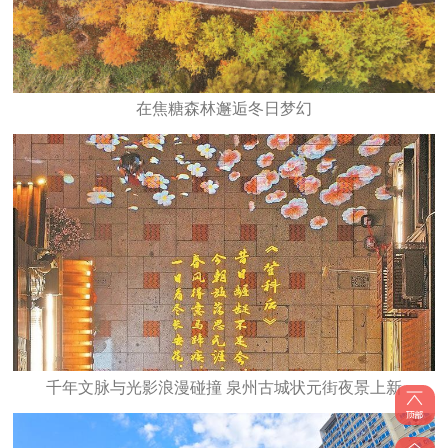
在焦糖森林邂逅冬日梦幻
千年文脉与光影浪漫碰撞 泉州古城状元街夜景上新