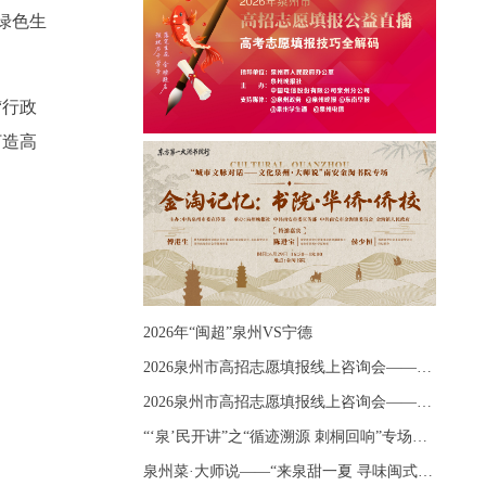
绿色生
“行政
打造高
2026年“闽超”泉州VS宁德
2026泉州市高招志愿填报线上咨询会——《出分应急课堂：全流程拆解志愿填报》主题讲座
2026泉州市高招志愿填报线上咨询会——《志愿填报 答疑直播》主题讲座
“‘泉’民开讲”之“循迹溯源 刺桐回响”专场宣讲
泉州菜·大师说——“来泉甜一夏 寻味闽式鲜”上官品牌专场直播