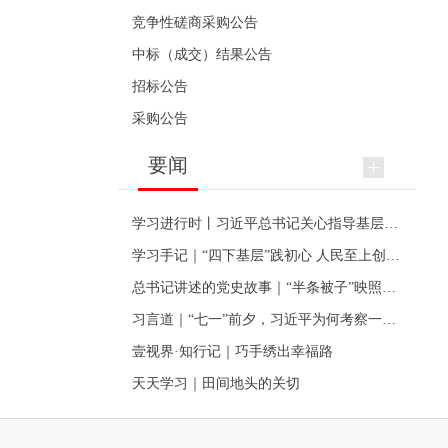
竞争性磋商采购公告
中标（成交）结果公告
招标公告
采购公告
要闻
学习进行时丨习近平总书记关心指导基层党建的故事
学习手记｜“四下基层”践初心 人民至上创伟业
总书记讲述的党史故事｜“半条被子”映照初心
习言道｜“七一”前夕，习近平为何考察一个村级党组织
壹视界·知行记｜巧手绣出幸福路
天天学习｜田间地头的关切