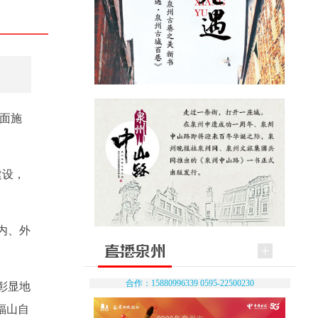
立面施
建设，
内、外
合作：15880996339 0595-22500230
彰显地
福山自