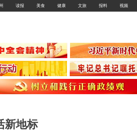
州
读报
美食
健康
文旅
报料
视频
活新地标