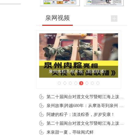
泉网视频
泉州肉粽亮相央视《新闻联播》
第二十届闽台对渡文化节暨蚶江海上泼水节在石狮蚶江启幕
泉州故事|跨越680年：从摩洛哥到泉州 丝路使者“中国行”
阿嬷的粽子：淡淡粽香，岁岁安康！
第二十届闽台对渡文化节暨蚶江海上泼水节在石狮蚶江开幕
来泉甜一夏，寻味闽式鲜