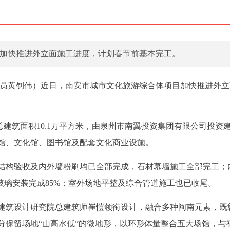
加快推进外立面施工进度，计划春节前基本完工。
通讯员黄钊伟）近日，南安市城市文化旅游综合体项目加快推进外
总建筑面积10.1万平方米，由泉州市南翼投资集团有限公司投资
馆、文化馆、图书馆及配套文化商业设施。
结构验收及内外墙粉刷均已全部完成，石材幕墙施工全部完工；
玻璃安装完成85%；室外场地平整及综合管道施工也已收尾。
建筑设计研究院总建筑师崔愷领衔设计，融合多种闽南元素，既
分保留场地“山高水低”的微地形，以环形体量整合五大场馆，与