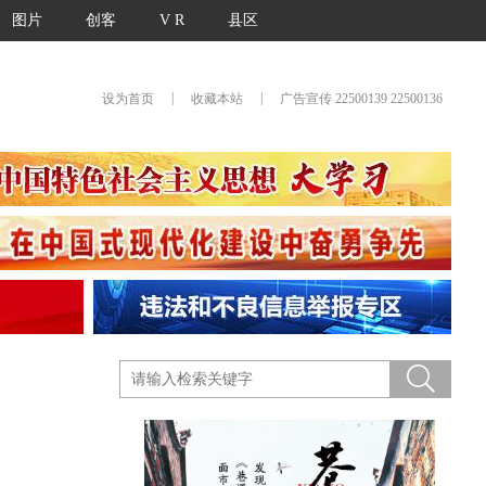
图片
创客
V R
县区
|
|
设为首页
收藏本站
广告宣传 22500139 22500136