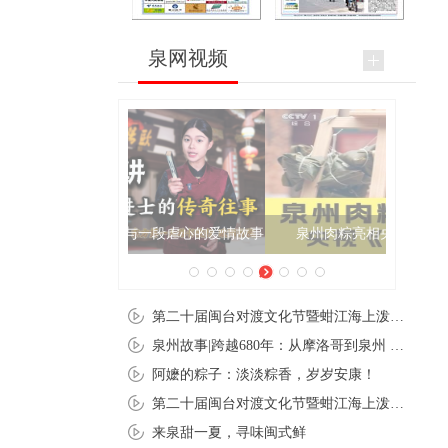
泉网视频
泉州肉粽亮相央视《新闻联播》
第二十届闽台对渡文化节暨蚶江海上泼水节在石狮蚶江启幕
泉州故事|跨越680年：从摩洛哥到泉州 丝路使者“中国行”
阿嬷的粽子：淡淡粽香，岁岁安康！
第二十届闽台对渡文化节暨蚶江海上泼水节在石狮蚶江开幕
来泉甜一夏，寻味闽式鲜