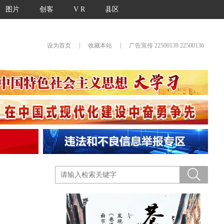
图片
创客
V R
县区
|
|
设为首页
收藏本站
广告宣传 22500139 22500136