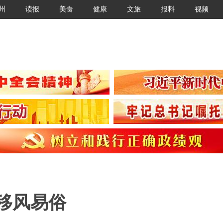
州
读报
美食
健康
文旅
报料
视频
移风易俗