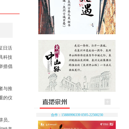
证日活
具科技
举措倡
者与推
重的仪
合作：15880996339 0595-22500230
讲员。