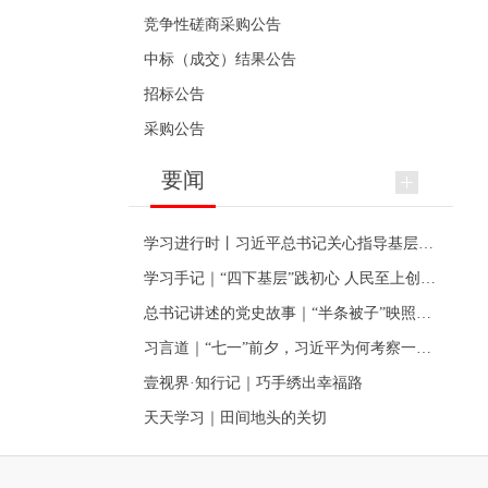
竞争性磋商采购公告
中标（成交）结果公告
招标公告
采购公告
要闻
学习进行时丨习近平总书记关心指导基层党建的故事
学习手记｜“四下基层”践初心 人民至上创伟业
总书记讲述的党史故事｜“半条被子”映照初心
习言道｜“七一”前夕，习近平为何考察一个村级党组织
壹视界·知行记｜巧手绣出幸福路
天天学习｜田间地头的关切