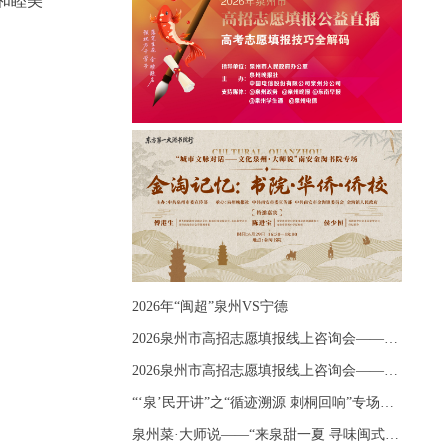
和睦美
2026年“闽超”泉州VS宁德
2026泉州市高招志愿填报线上咨询会——《出分应急课堂：全流程拆解志愿填报》主题讲座
2026泉州市高招志愿填报线上咨询会——《志愿填报 答疑直播》主题讲座
“‘泉’民开讲”之“循迹溯源 刺桐回响”专场宣讲
泉州菜·大师说——“来泉甜一夏 寻味闽式鲜”上官品牌专场直播