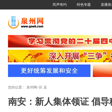
民声有约
特色专题
直播泉
您的位置：
泉州网
>
区 县
南安：新人集体领证 倡导