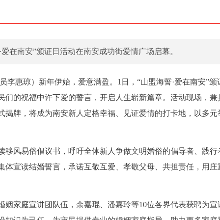
·爱在南安”颁证日活动在南安成功街爱情广场启幕。
讯员李惠琼）新年伊始，爱意满盈。1日，“山盟海誓·爱在南安”颁
市民们的祝福中许下爱的誓言，开启人生崭新篇章。活动现场，兼
式揭牌，将成为南安新人定格幸福、见证爱情的打卡地，以多元
读移风易俗倡议书，呼吁全体新人争做文明婚俗的倡导者、践行
人集体宣读结婚誓言，承诺互敬互爱、孝敬父母、共担责任，用庄
婚姻家庭宣讲团队伍，余嘉琨、潘嘉玲等10位各界代表获聘为宣