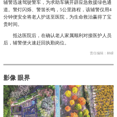
辅警迅速驾驶警车，为求助车辆开辟应急救援绿色通
道。警灯闪烁、警笛长鸣，5公里路程，该辅警仅用4
分钟便安全将老人护送至医院，为生命救治赢得了宝
贵时间。
抵达医院后，在确认老人家属顺利对接医护人员
后，辅警便火速赶回执勤岗位。
责任编辑：
林嵘
影像 眼界