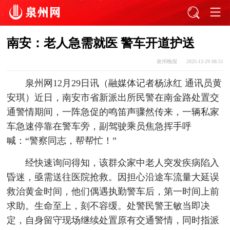
南安：老人急需就医 警车开道护送
泉州晚报
2025-12-29 08:51
泉州网12月29日讯（融媒体记者杨泳红 通讯员黄
安琪）近日，南安市省新派出所民警在南金路处置交
通警情期间，一阵急促的鸣笛声骤然传来，一辆私家
车急速停靠在警车旁，副驾驶乘员焦急挥手呼
喊：“警察同志，帮帮忙！”
经快速询问得知，该群众家中老人突发疾病陷入
昏迷，亟需送往医院抢救。因担心沿途车流量大延误
救治黄金时间，他们偶遇执勤警车后，第一时间上前
求助。生命至上，刻不容缓。处警民警王敏当即决
定，自身留守现场继续处置原有交通警情，同时指派