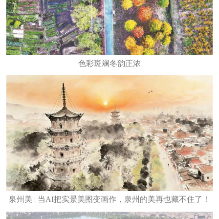
色彩斑斓冬韵正浓
泉州美 | 当AI把实景美图变画作，泉州的美再也藏不住了！