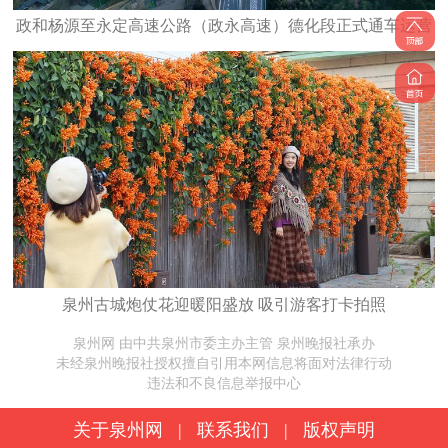
政和杨源至永定高速公路（政永高速）德化段正式通车运营
泉州古城炮仗花迎暖阳盛放 吸引游客打卡拍照
泉州网 由中共泉州市委主办主管 泉州晚报社承办
未经泉州晚报社授权擅自引用本网信息将面对法律行动
违法和不良信息举报中心
关于泉州网
|
联系我们
|
版权声明