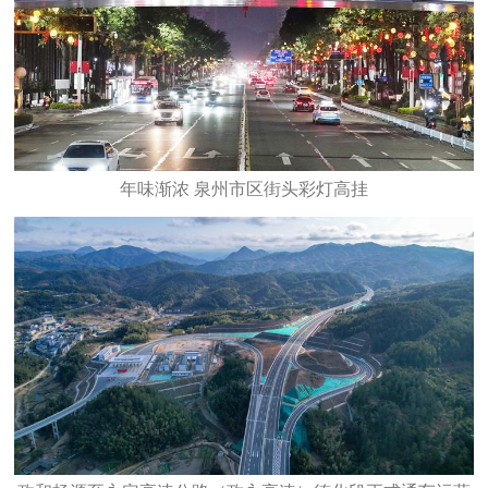
年味渐浓 泉州市区街头彩灯高挂