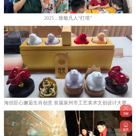
2025，致敬凡人“灯塔”
海丝匠心邂逅生肖创意 首届泉州市工艺美术文创设计大赛颁奖