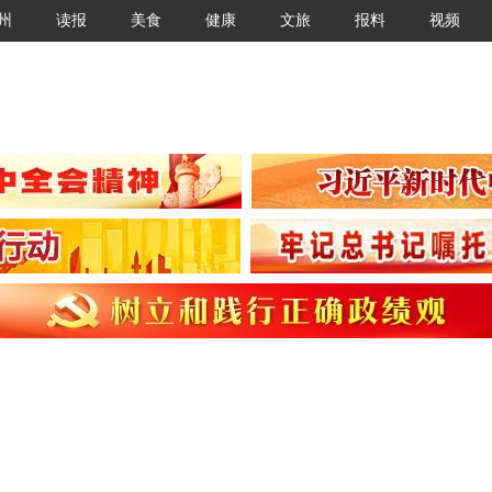
州
读报
美食
健康
文旅
报料
视频