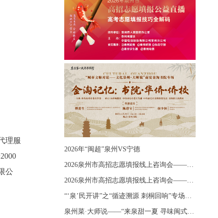
代理服
2026年“闽超”泉州VS宁德
000
2026泉州市高招志愿填报线上咨询会——《出分应急课堂：全流程拆解志愿填报》主题讲座
限公
2026泉州市高招志愿填报线上咨询会——《志愿填报 答疑直播》主题讲座
“‘泉’民开讲”之“循迹溯源 刺桐回响”专场宣讲
泉州菜·大师说——“来泉甜一夏 寻味闽式鲜”上官品牌专场直播