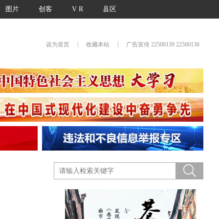
图片
创客
V R
县区
|
|
设为首页
收藏本站
广告宣传 22500139 22500136