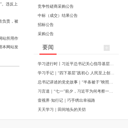
”。违反上
竞争性磋商采购公告
中标（成交）结果公告
性负责，被
招标公告
采购公告
网站所用作
要闻
用本网站发
学习进行时丨习近平总书记关心指导基层党建的故事
学习手记｜“四下基层”践初心 人民至上创伟业
总书记讲述的党史故事｜“半条被子”映照初心
习言道｜“七一”前夕，习近平为何考察一个村级党组织
壹视界·知行记｜巧手绣出幸福路
天天学习｜田间地头的关切