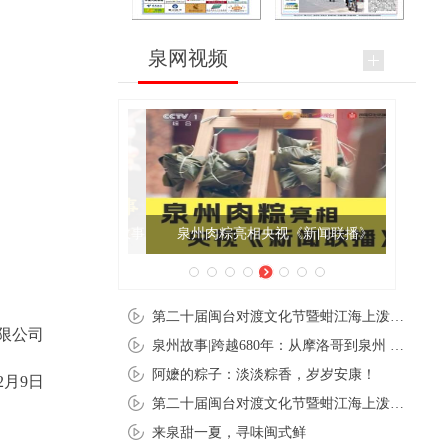
泉网视频
泉州肉粽亮相央视《新闻联播》
第二十届闽台对渡文化节暨蚶江海上泼水节在石狮蚶江启幕
限公司
泉州故事|跨越680年：从摩洛哥到泉州 丝路使者“中国行”
阿嬷的粽子：淡淡粽香，岁岁安康！
12月9日
第二十届闽台对渡文化节暨蚶江海上泼水节在石狮蚶江开幕
来泉甜一夏，寻味闽式鲜