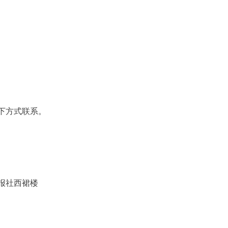
下方式联系。
2号泉州晚报社西裙楼