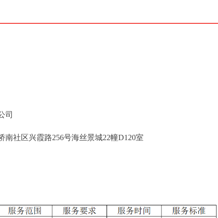
公司
社区兴霞路256号海丝景城22幢D120室