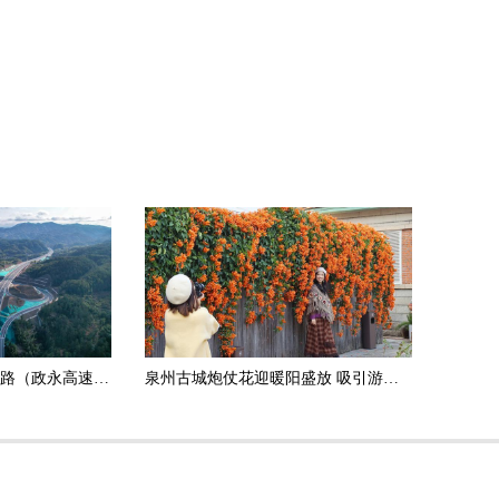
政和杨源至永定高速公路（政永高速）德化段正式通车运营
泉州古城炮仗花迎暖阳盛放 吸引游客打卡拍照