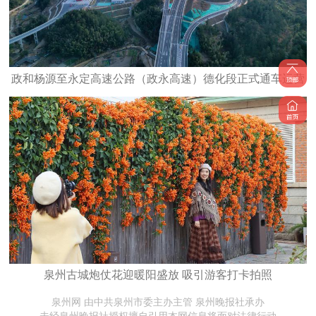
政和杨源至永定高速公路（政永高速）德化段正式通车运营
泉州古城炮仗花迎暖阳盛放 吸引游客打卡拍照
泉州网 由中共泉州市委主办主管 泉州晚报社承办