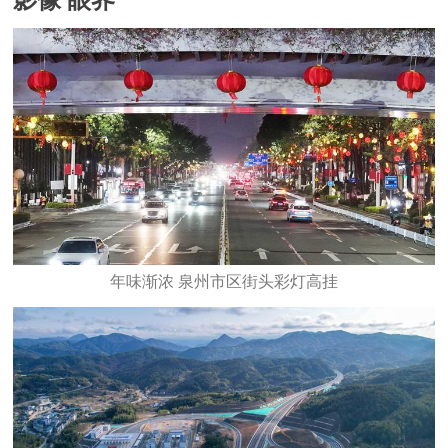
影像 眼界
年味渐浓 泉州市区街头彩灯高挂