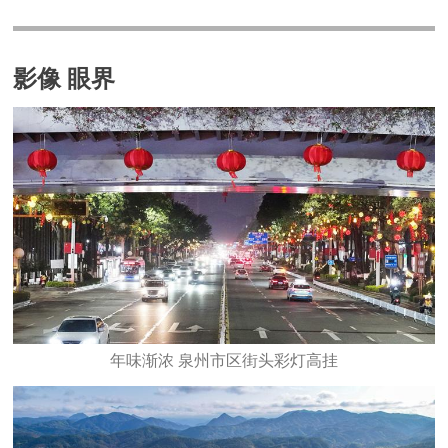
影像 眼界
年味渐浓 泉州市区街头彩灯高挂