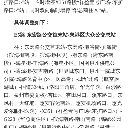
扩路口>”站，临时增停X351路段“祥盈壹号广场<东扩
路口>”站；同时双向临时增停“华总商住区”站。
具体调整如下：
E5路 东宏路公交首末站-泉港区大众公交总站
往：东宏路公交首末站-东宏路-港湾街-滨海街
（滨海街南段、滨海街中段）-府东路（府东路南
段）-海星街-丰海路（海星小区、国网泉州供电公
司）-通源街-安吉南路（世界城东门、泉州一院城东
分院<海峡体育中心>、医高专）-城华北路（航空旅
游城）-国道324线（洛阳三角牌、华光学院、白沙路
口、泉州市委党校<杏田>、杏田村口、溪东路口、东
风村、大红埔、惠安客运南站、惠安机场路口、惠光
爱尔眼科医院）-X351（祥盈壹号广场<东扩路口>）-
G228（华总商住区）-滨海南路-南山南路（锦绣公园
西门）-锦绣街（泉港行政中心）-学府路（泉港一