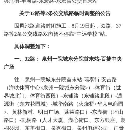
滨海街-丰海路-东宏路-东宏路公交首末站
关于32路等2条公交线路临时调整的公告
因凤池路道路封闭施工，8月19日起，32路、37
路等2条公交线路双向暂不停靠“中远学校”站。
具体调整如下：
一、32路： 泉州一院城东分院首末站-百捷中央
广场
往：泉州一院城东分院首末站-瑞泰街-安吉路
（海峡体育中心<泉州一院城东分院>）-体育街（世
界城北门、体育街西段）-东辅路（东辅路北段）-通
源街（东方花园城）-城华南路（火烧桥<华大电商园
>、黄林新村、明日广场、蓬莱路口）-东湖街（坪山
路口）-刺桐路（人才大厦、湖心街口、东方银座、刺
桐公园、东美街口、泉秀街口、泉州电信公司、正骨