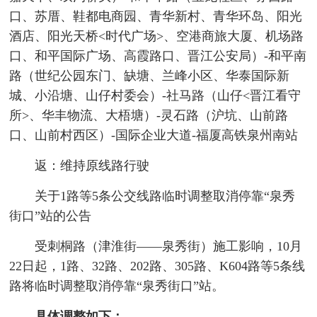
口、苏厝、鞋都电商园、青华新村、青华环岛、阳光
酒店、阳光天桥<时代广场>、空港商旅大厦、机场路
口、和平国际广场、高霞路口、晋江公安局）-和平南
路（世纪公园东门、缺塘、兰峰小区、华泰国际新
城、小沿塘、山仔村委会）-社马路（山仔<晋江看守
所>、华丰物流、大梧塘）-灵石路（沪坑、山前路
口、山前村西区）-国际企业大道-福厦高铁泉州南站
返：维持原线路行驶
关于1路等5条公交线路临时调整取消停靠“泉秀
街口”站的公告
受刺桐路（津淮街——泉秀街）施工影响，10月
22日起，1路、32路、202路、305路、K604路等5条线
路将临时调整取消停靠“泉秀街口”站。
具体调整如下：