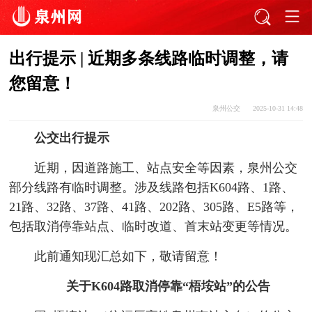
出行提示 | 近期多条线路临时调整，请
您留意！
泉州公交
2025-10-31 14:48
公交出行提示
近期，因道路施工、站点安全等因素，泉州公交
部分线路有临时调整。涉及线路包括
K604
路、
1
路、
21
路、
32
路、
37
路、
41
路、
202
路、
305
路、
E5
路
等，
包括取消停靠站点、临时改道、首末站变更等情况。
此前通知现汇总如下，敬请留意！
关于K604路取消停靠“梧垵站”的公告