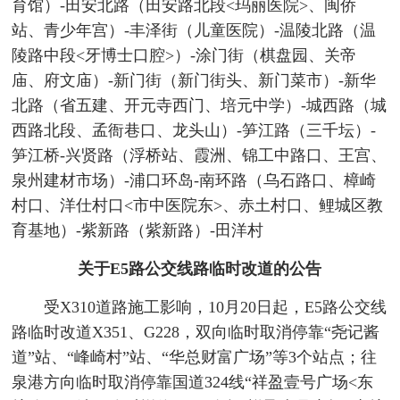
育馆）-田安北路（田安路北段<玛丽医院>、闽侨
站、青少年宫）-丰泽街（儿童医院）-温陵北路（温
陵路中段<牙博士口腔>）-涂门街（棋盘园、关帝
庙、府文庙）-新门街（新门街头、新门菜市）-新华
北路（省五建、开元寺西门、培元中学）-城西路（城
西路北段、孟衙巷口、龙头山）-笋江路（三千坛）-
笋江桥-兴贤路（浮桥站、霞洲、锦工中路口、王宫、
泉州建材市场）-浦口环岛-南环路（乌石路口、樟崎
村口、洋仕村口<市中医院东>、赤土村口、鲤城区教
育基地）-紫新路（紫新路）-田洋村
关于E5路公交线路临时改道的公告
受X310道路施工影响，10月20日起，E5路公交线
路临时改道X351、G228，双向临时取消停靠“尧记酱
道”站、“峰崎村”站、“华总财富广场”等3个站点；往
泉港方向临时取消停靠国道324线“祥盈壹号广场<东