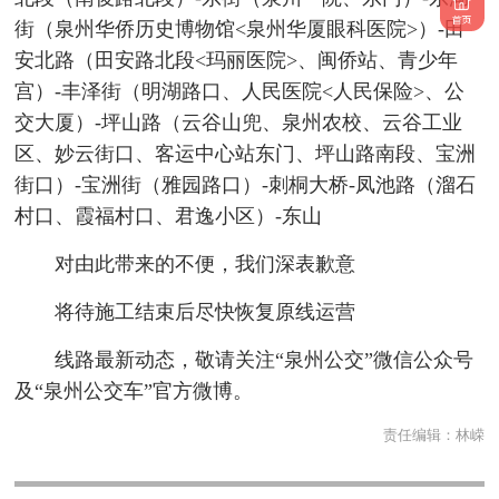
街（泉州华侨历史博物馆<泉州华厦眼科医院>）-田
安北路（田安路北段<玛丽医院>、闽侨站、青少年
宫）-丰泽街（明湖路口、人民医院<人民保险>、公
交大厦）-坪山路（云谷山兜、泉州农校、云谷工业
区、妙云街口、客运中心站东门、坪山路南段、宝洲
街口）-宝洲街（雅园路口）-刺桐大桥-凤池路（溜石
村口、霞福村口、君逸小区）-东山
对由此带来的不便，我们深表歉意
将待施工结束后尽快恢复原线运营
线路最新动态，敬请关注“泉州公交”微信公众号
及“泉州公交车”官方微博。
责任编辑：
林嵘