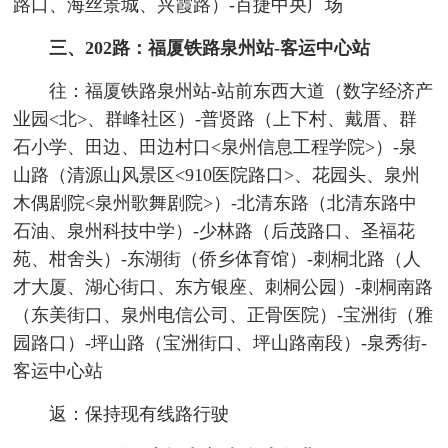
路口、海丝景城、兴霞路）-百捷中央广场
三、202路：福厦铁路泉州站-客运中心站
往：福厦铁路泉州站-站前东西大道（数字经济产
业园<北>、群峰社区）-普贤路（上下村、戴厝、群
石小学、田边、田边村口<泉州信息工程学院>）-泉
山路（清源山风景区<910医院路口>、花园头、泉州
木偶剧院<泉州歌舞剧院>）-北清东路（北清东路中
石油、泉州科技中学）-少林路（后茂路口、圣福花
苑、柑舍头）-东湖街（侨乡体育馆）-刺桐北路（人
才大厦、湖心街口、东方银座、刺桐公园）-刺桐南路
（东美街口、泉州电信公司、正骨医院）-宝洲街（雅
园路口）-坪山路（宝洲街口、坪山路南段）-泉秀街-
客运中心站
返：保持现有线路行驶