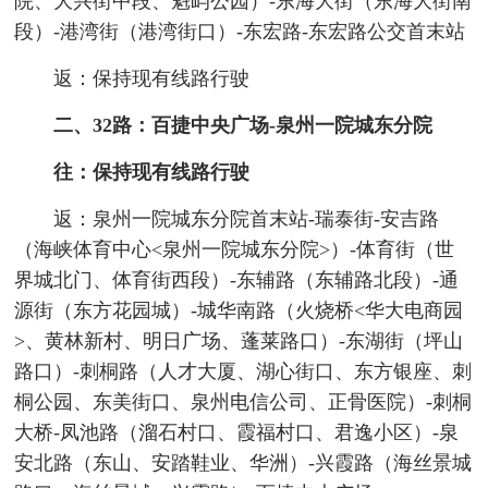
院、大兴街中段、魁屿公园）-东海大街（东海大街南
段）-港湾街（港湾街口）-东宏路-东宏路公交首末站
返：保持现有线路行驶
二、32路：百捷中央广场-泉州一院城东分院
往：保持现有线路行驶
返：泉州一院城东分院首末站-瑞泰街-安吉路
（海峡体育中心<泉州一院城东分院>）-体育街（世
界城北门、体育街西段）-东辅路（东辅路北段）-通
源街（东方花园城）-城华南路（火烧桥<华大电商园
>、黄林新村、明日广场、蓬莱路口）-东湖街（坪山
路口）-刺桐路（人才大厦、湖心街口、东方银座、刺
桐公园、东美街口、泉州电信公司、正骨医院）-刺桐
大桥-凤池路（溜石村口、霞福村口、君逸小区）-泉
安北路（东山、安踏鞋业、华洲）-兴霞路（海丝景城