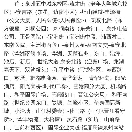
往：泉州五中城东校区-毓才街（老年大学城东校
区）-安吉路（东星、边防小区）-坪山隧道-丰泽街
（公交大厦、人民医院<人民保险>）-刺桐北路（东
方银座、刺桐公园）-刺桐南路（东美街口、泉州电信
公司、正骨医院）-宝洲街（宝洲街中段、浦西村口、
东南医院、宝洲街西段）-泉州大桥-桥南立交-泉安北
路（华洲家装市场、华洲、安踏鞋业、东山、浯潭、
池店、新店）-世纪大道-泉安北路（迎宾广场、龙湖
嘉天下、双沟桥头）-和平中路（宝龙社区、赤西路
口、苏厝、鞋都电商园、青华新村、青华环岛、阳光
酒店、阳光天桥<时代广场>、空港商旅大厦、机场路
口、和平国际广场、高霞路口、晋江公安局）-和平南
路（世纪公园东门、缺塘、兰峰小区、华泰国际新
城、小沿塘、山仔村委会）-社马路（山仔<晋江看守
所>、华丰物流、大梧塘）-灵石路（沪坑、山前路
口、山前村西区）-国际企业大道-福厦高铁泉州南站