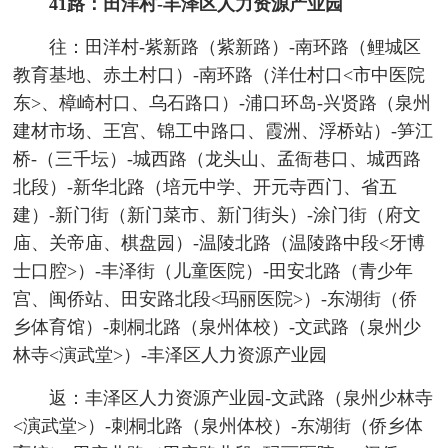
41路：田洋村-丰泽区人力资源产业园
往：田洋村-紫新路（紫新路）-南环路（鲤城区
教育基地、赤土村口）-南环路（洋仕村口<市中医院
东>、樟崎村口、乌石路口）-浦口环岛-兴贤路（泉州
建材市场、王宫、锦工中路口、霞洲、浮桥站）-笋江
桥-（三千坛）-城西路（龙头山、孟衙巷口、城西路
北段）-新华北路（培元中学、开元寺西门、省五
建）-新门街（新门菜市、新门街头）-涂门街（府文
庙、关帝庙、棋盘园）-温陵北路（温陵路中段<牙博
士口腔>）-丰泽街（儿童医院）-田安北路（青少年
宫、闽侨站、田安路北段<玛丽医院>）-东湖街（侨
乡体育馆）-刺桐北路（泉州体校）-文武路（泉州少
林寺<演武堂>）-丰泽区人力资源产业园
返：丰泽区人力资源产业园-文武路（泉州少林寺
<演武堂>）-刺桐北路（泉州体校）-东湖街（侨乡体