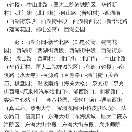
（钟楼）-中山北路（医大二院鲤城院区、华侨新
村）-北门街（北门街）-泉山路（普明村）-西湖街
（西湖街东段、西湖街中段、西湖街西段）-新华北路
（建南花园、邮电公寓）-西湖公园
返：西湖公园-新华北路（邮电公寓、建南花
园）-西湖街（西湖街西段、西湖街中段、西湖街东
段）-泉山路（普明村）-北门街（北门街）-中山北路
（华侨新村、医大二院鲤城院区）-东街（钟楼）-南
俊路（承天寺）-百源路（百源路）-涂门街（关帝
庙、棋盘园）-温陵南路（海关大楼）-泉秀街（泉秀
街西段<原泉州汽车站北门>、浦西路口、刺桐路口、
客运中心站南门、金帝花园、现代广场）-通港西街
（真武庙、黎明大学、宝珊花园<中科皮肤医院>、法
坊路口、霞露口）-东海大街（东海滨城、医大二院东
海院区、东海大街中段、东海大街东段、泉州师院）-