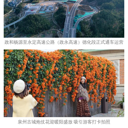
政和杨源至永定高速公路（政永高速）德化段正式通车运营
泉州古城炮仗花迎暖阳盛放 吸引游客打卡拍照