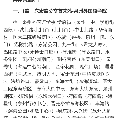
一、1路：东宏路公交首末站-泉州外国语学院
往：泉州外国语学校-学府街（泉州一中、学府街
西段）-城北路-北门街（北门街）-中山北路（华侨新
村、医大二院鲤城院区）-东街（钟楼、泉州一院、东
门）-温陵北路（东湖公园、九一街口<君龙人寿>、
温陵路中段<牙博士口腔>）-津淮街（津坂路口、水
务集团、刺桐公园南门）-刺桐南路（东美街口）-泉
秀街（客运中心站南门、金帝花园、现代广场）-通港
西街（真武庙、黎明大学、宝珊花园<中科皮肤医院
>、法坊路口、霞露口）-东海大街（东海滨城、医大
二院东海院区、东海大街中段、东海大街东段、泉州
师院）-滨海街（东海大街口）-府西路（府西路）-海
星街（泉州行政中心、晋光小学东海校区）-丰海路
（滨海公园<和敏中心>）-府东路-大兴街（泉州大剧