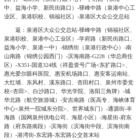
中、益海小学、新民街路口）-驿峰中路（泉港中心工
业区、泉港职校、锦福社区）-泉港区大众公交总站
返：泉港区大众公交总站-驿峰中路（锦福社区、
泉港职校、泉港中心工业区）-学府路（新民街路口、
益海小学、泉港一中）-锦绣街（泉港行政中心）-南
山南路（锦绣公园西门）-滨海南路-G228（华总商住
区）-X351-国道324线（祥盈壹号广场<东扩路口>、
惠光爱尔眼科医院、惠安机场路口、惠安客运南站、
大红埔、东风村、溪东路口、杏田村口、泉州市委党
校<杏田>、白沙路口、华光学院、洛阳三角牌）-城
华北路（航空旅游城）-安吉南路（医高专、海峡体育
中心<泉州一院城东分院>、世界城东门）-通源街-丰
海路（国网泉州供电公司、海星小区）-海星街-府东
路（府东路南段）-滨海街（滨海街中段、滨海街南
段）-港湾街-东宏路-东宏路公交首末站