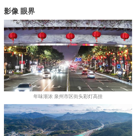
影像 眼界
年味渐浓 泉州市区街头彩灯高挂