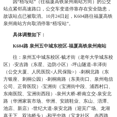
因“梧垵站”（往福厦高铁泉州南站方向）的公交
站点紧邻高速路口，公交车变道停靠存在安全隐患，
故该站点已被取消。10月24日起，K604路往福厦高铁
泉州南站方向取消停靠“梧垵站”。
具体调整如下：
K604路 泉州五中城东校区-福厦高铁泉州南站
往：泉州五中城东校区-毓才街（老年大学城东校
区）-安吉路（东星、边防小区）-坪山隧道-丰泽街
（公交大厦、人民医院<人民保险>）-刺桐北路（东
方银座、刺桐公园）-刺桐南路（东美街口、泉州电信
公司、正骨医院）-宝洲街（宝洲街中段、浦西村口、
东南医院、宝洲街西段）-泉州大桥-桥南立交-泉安北
路（华洲家装市场、华洲、安踏鞋业、东山、浯潭、
池店、新店）-世纪大道-泉安北路（迎宾广场、龙湖
嘉天下、双沟桥头）-和平中路（宝龙社区、赤西路