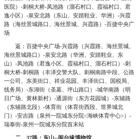
医院）-刺桐大桥-凤池路（溜石村口、霞福村口、君
逸小区）-泉安北路（东山、安踏鞋业、华洲）-兴霞
路（海丝景城路口、海丝景城、兴霞路）-百捷中央广
场
返：百捷中央广场-兴霞路（兴霞路、海丝景城、
海丝景城路口）-泉安北路（华洲、安踏鞋业、东
山）-凤池路（君逸小区、霞福村口、溜石村口）-刺
桐大桥-刺桐路（丰泽交警大队、刺桐南路中段、公路
一公司、东美街口、祥业花园、丰泽街口、国税局、
线务局）-东湖街（圣墓、坪山路口）-城华南路（明
日广场、黄林新村）-通源街（东方花园城）-东辅路
（东辅路北段）-体育街（体育街西段、世界城北
门）-安吉路（泉州一院城东分院<海峡体育中心>）-
瑞泰街-泉州一院城东分院首末站
二、37路：东山--闽台缘博物馆