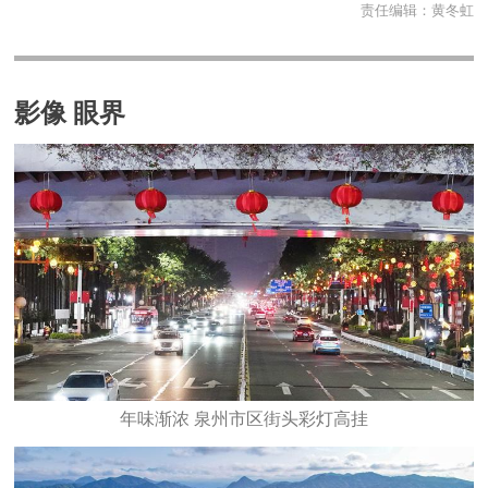
责任编辑：
黄冬虹
影像 眼界
年味渐浓 泉州市区街头彩灯高挂