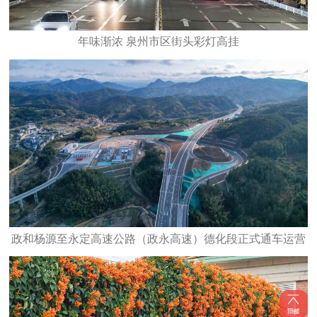
年味渐浓 泉州市区街头彩灯高挂
政和杨源至永定高速公路（政永高速）德化段正式通车运营