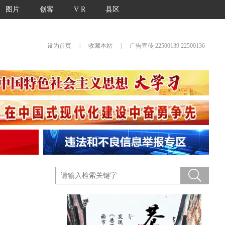
图片
创客
V R
县区
|
|
设为首页
收藏本站
广告宣传 22500139 22500136