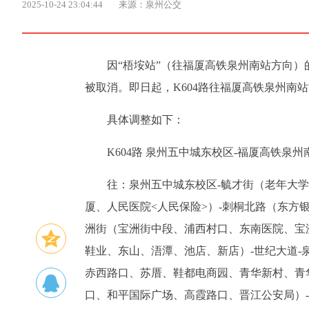
2025-10-24 23:04:44
来源：泉州公交
因“梧垵站”（往福厦高铁泉州南站方向
被取消。即日起，K604路往福厦高铁泉州南站
具体调整如下：
K604路 泉州五中城东校区-福厦高铁泉州
往：泉州五中城东校区-毓才街（老年大学
厦、人民医院<人民保险>）-刺桐北路（东方
洲街（宝洲街中段、浦西村口、东南医院、宝洲
鞋业、东山、浯潭、池店、新店）-世纪大道-
赤西路口、苏厝、鞋都电商园、青华新村、青
口、和平国际广场、高霞路口、晋江公安局）