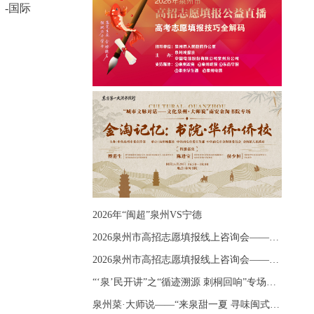
-国际
2026年“闽超”泉州VS宁德
2026泉州市高招志愿填报线上咨询会——《出分应急课堂：全流程拆解志愿填报》主题讲座
2026泉州市高招志愿填报线上咨询会——《志愿填报 答疑直播》主题讲座
“‘泉’民开讲”之“循迹溯源 刺桐回响”专场宣讲
泉州菜·大师说——“来泉甜一夏 寻味闽式鲜”上官品牌专场直播