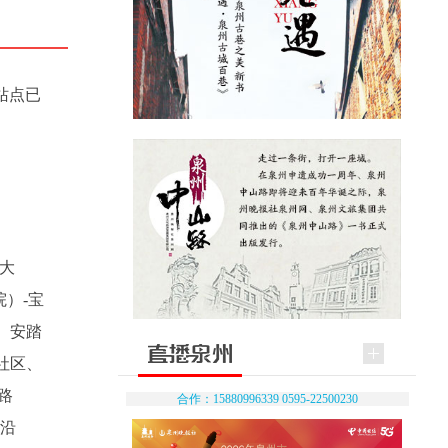
站点已
大
）-宝
、安踏
社区、
路
合作：15880996339 0595-22500230
小沿