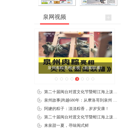
泉网视频
泉州肉粽亮相央视《新闻联播》
第二十届闽台对渡文化节暨蚶江海上泼水节在石狮蚶江启幕
泉州故事|跨越680年：从摩洛哥到泉州 丝路使者“中国行”
阿嬷的粽子：淡淡粽香，岁岁安康！
第二十届闽台对渡文化节暨蚶江海上泼水节在石狮蚶江开幕
来泉甜一夏，寻味闽式鲜