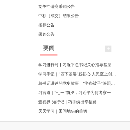
竞争性磋商采购公告
中标（成交）结果公告
招标公告
采购公告
要闻
学习进行时丨习近平总书记关心指导基层党建的故事
学习手记｜“四下基层”践初心 人民至上创伟业
总书记讲述的党史故事｜“半条被子”映照初心
习言道｜“七一”前夕，习近平为何考察一个村级党组织
壹视界·知行记｜巧手绣出幸福路
天天学习｜田间地头的关切