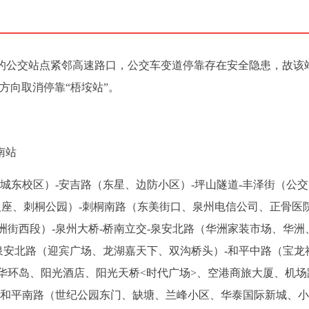
）的公交站点紧邻高速路口，公交车变道停靠存在安全隐患，故该
方向取消停靠“梧垵站”。
南站
城东校区）-安吉路（东星、边防小区）-坪山隧道-丰泽街（公交
银座、刺桐公园）-刺桐南路（东美街口、泉州电信公司、正骨医院
街西段）-泉州大桥-桥南立交-泉安北路（华洲家装市场、华洲
泉安北路（迎宾广场、龙湖嘉天下、双沟桥头）-和平中路（宝龙
华环岛、阳光酒店、阳光天桥<时代广场>、空港商旅大厦、机场
-和平南路（世纪公园东门、缺塘、兰峰小区、华泰国际新城、