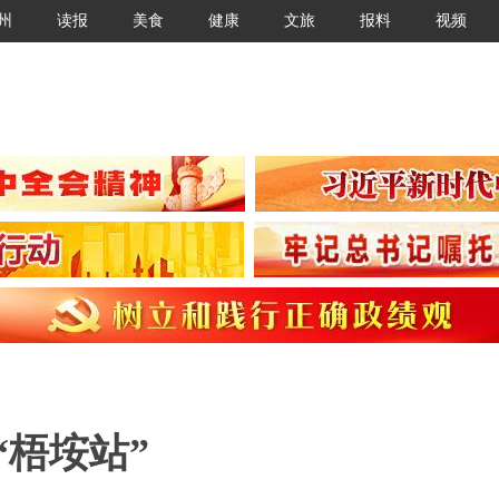
州
读报
美食
健康
文旅
报料
视频
“梧垵站”