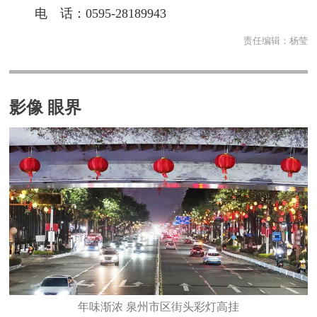
电 话：0595-28189943
责任编辑：
杨莹
影像 眼界
年味渐浓 泉州市区街头彩灯高挂