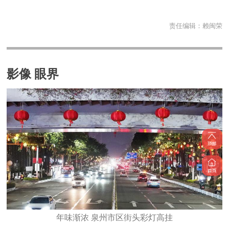
责任编辑：
赖闽荣
影像 眼界
年味渐浓 泉州市区街头彩灯高挂