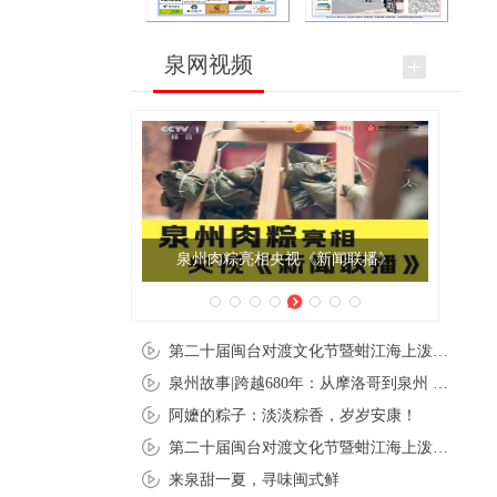
泉网视频
泉州肉粽亮相央视《新闻联播》
第二十届闽台对渡文化节暨蚶江海上泼水节在石狮蚶江启幕
泉州故事|跨越680年：从摩洛哥到泉州 丝路使者“中国行”
阿嬷的粽子：淡淡粽香，岁岁安康！
第二十届闽台对渡文化节暨蚶江海上泼水节在石狮蚶江开幕
来泉甜一夏，寻味闽式鲜