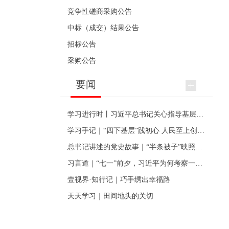
竞争性磋商采购公告
中标（成交）结果公告
招标公告
采购公告
要闻
学习进行时丨习近平总书记关心指导基层党建的故事
学习手记｜“四下基层”践初心 人民至上创伟业
总书记讲述的党史故事｜“半条被子”映照初心
习言道｜“七一”前夕，习近平为何考察一个村级党组织
壹视界·知行记｜巧手绣出幸福路
天天学习｜田间地头的关切