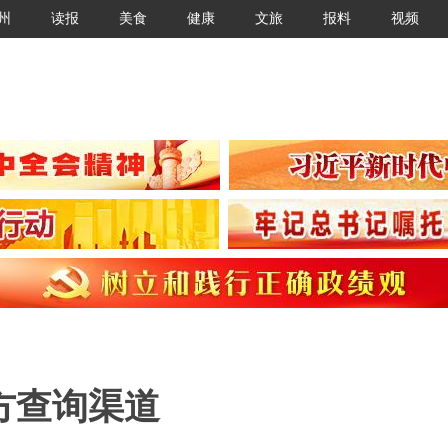
州
读报
美食
健康
文旅
报料
视频
方查询渠道