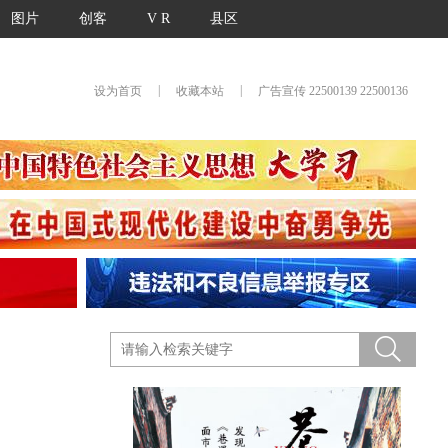
图片
创客
V R
县区
|
|
设为首页
收藏本站
广告宣传 22500139 22500136