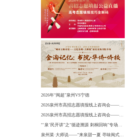
2026年“闽超”泉州VS宁德
2026泉州市高招志愿填报线上咨询会——《出分应急课堂：全流程拆解志愿填报》主题讲座
2026泉州市高招志愿填报线上咨询会——《志愿填报 答疑直播》主题讲座
“‘泉’民开讲”之“循迹溯源 刺桐回响”专场宣讲
泉州菜·大师说——“来泉甜一夏 寻味闽式鲜”上官品牌专场直播