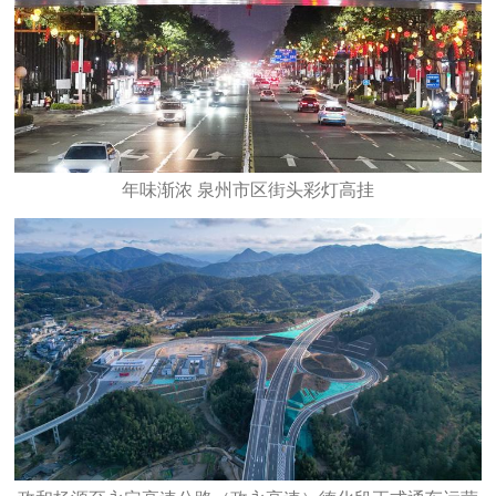
年味渐浓 泉州市区街头彩灯高挂