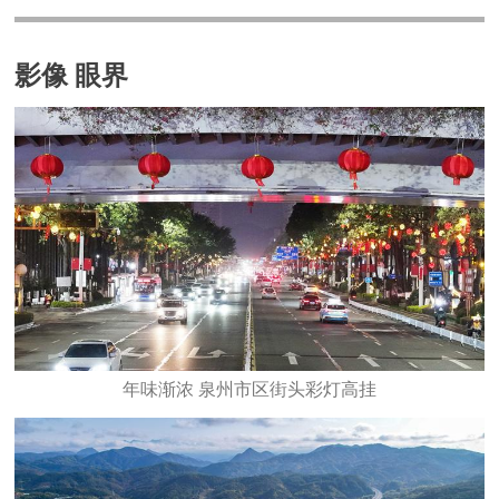
影像 眼界
年味渐浓 泉州市区街头彩灯高挂