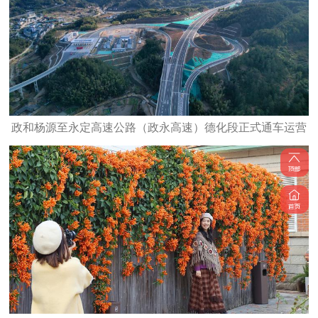
政和杨源至永定高速公路（政永高速）德化段正式通车运营