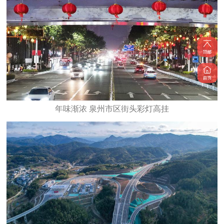
年味渐浓 泉州市区街头彩灯高挂