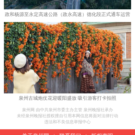
政和杨源至永定高速公路（政永高速）德化段正式通车运营
泉州古城炮仗花迎暖阳盛放 吸引游客打卡拍照
泉州网 由中共泉州市委主办主管 泉州晚报社承办
未经泉州晚报社授权擅自引用本网信息将面对法律行动
违法和不良信息举报中心