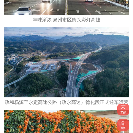
年味渐浓 泉州市区街头彩灯高挂
政和杨源至永定高速公路（政永高速）德化段正式通车运营