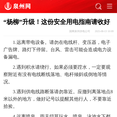
“杨柳”升级！这份安全用电指南请收好
国网泉州供电公司
2025-08-13 10:09
1.远离带电设备。请勿在电线杆、变压器，电子
广告牌、路灯下停留。台风、雷击可能会造成电力设
备漏电。
2.遇到积水请绕行。如果必须要蹚水，一定要观
察附近有没有电线断线落地、电杆倾斜或倒地等情
况。
3.遇到供电线路断落请勿靠近。应撤到离落地点8
米以外的地方，做好记号以提醒其他行人，不要靠近
拾捡。
4.远离喷泉，雨天切莫玩水。喷泉、泳池水下都