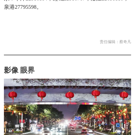
泉港27795598。
责任编辑：
蔡奇凡
影像 眼界