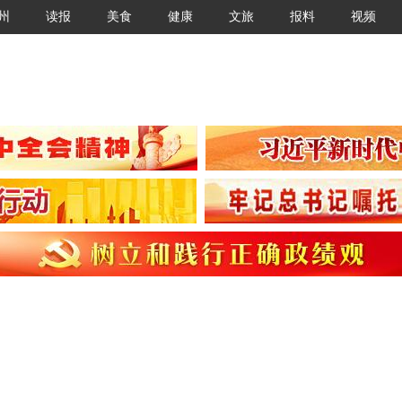
州
读报
美食
健康
文旅
报料
视频