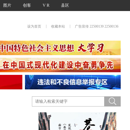
图片
创客
V R
县区
|
|
设为首页
收藏本站
广告宣传 22500139 22500136