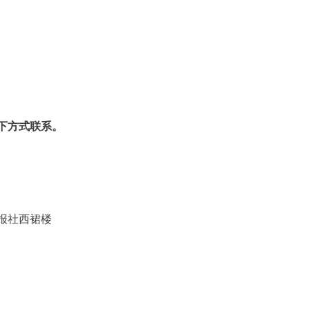
下方式联系。
2号泉州晚报社西裙楼