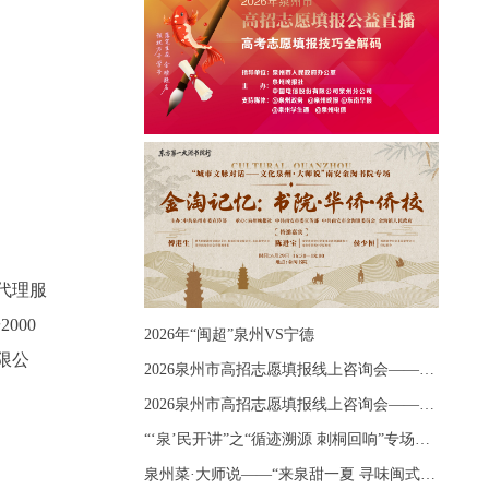
代理服
000
2026年“闽超”泉州VS宁德
限公
2026泉州市高招志愿填报线上咨询会——《出分应急课堂：全流程拆解志愿填报》主题讲座
2026泉州市高招志愿填报线上咨询会——《志愿填报 答疑直播》主题讲座
“‘泉’民开讲”之“循迹溯源 刺桐回响”专场宣讲
泉州菜·大师说——“来泉甜一夏 寻味闽式鲜”上官品牌专场直播