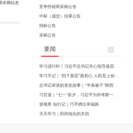
用本网站发
竞争性磋商采购公告
中标（成交）结果公告
招标公告
采购公告
要闻
学习进行时丨习近平总书记关心指导基层党建的故事
学习手记｜“四下基层”践初心 人民至上创伟业
总书记讲述的党史故事｜“半条被子”映照初心
习言道｜“七一”前夕，习近平为何考察一个村级党组织
壹视界·知行记｜巧手绣出幸福路
天天学习｜田间地头的关切