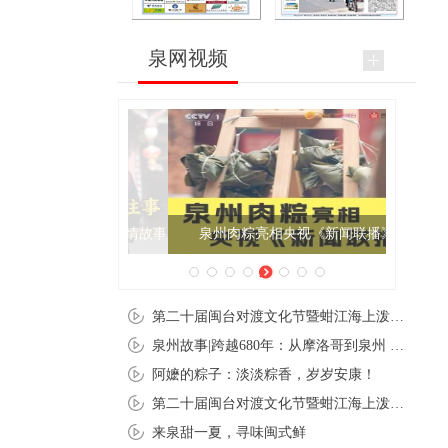
泉网视频
泉州肉粽亮相央视《新闻联播》
第二十届闽台对渡文化节暨蚶江海上泼水节在石狮蚶江启幕
泉州故事|跨越680年：从摩洛哥到泉州 丝路使者“中国行”
阿嬷的粽子：淡淡粽香，岁岁安康！
第二十届闽台对渡文化节暨蚶江海上泼水节在石狮蚶江开幕
来泉甜一夏，寻味闽式鲜