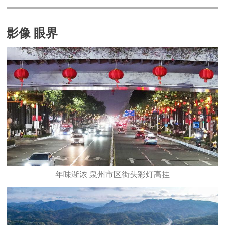
影像 眼界
年味渐浓 泉州市区街头彩灯高挂