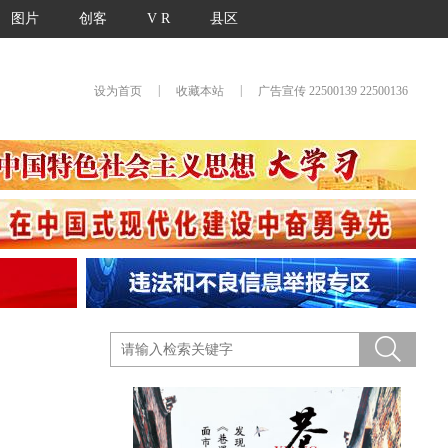
图片
创客
V R
县区
|
|
设为首页
收藏本站
广告宣传 22500139 22500136