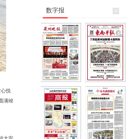
数字报
赏心悦
圆满竣
较大安