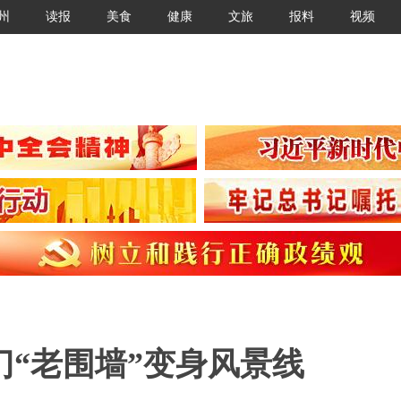
州
读报
美食
健康
文旅
报料
视频
“老围墙”变身风景线