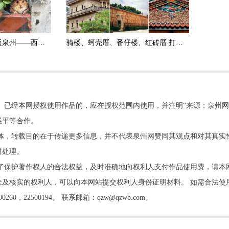
时隔两年 绘画博主重返泉州——西街“簪花鼠”墙绘焕新颜
骑楼、蚵壳厝、番仔楼、红砖厝 打卡泉州建筑 寻找隐藏“彩蛋”
。已经本网授权使用作品的，应在授权范围内使用，并注明“来源：泉州网
展平等合作。
他媒体，转载目的在于传递更多信息，并不代表泉州网赞同其观点和对其真实
时处理。
了保护著作权人的合法权益，及时准确地向权利人支付作品使用费，请本
及核实的权利人，可以向本网站提交权利人身份证明材料。 如需合法使
22500194。 联系邮箱：qzw@qzwb.com。