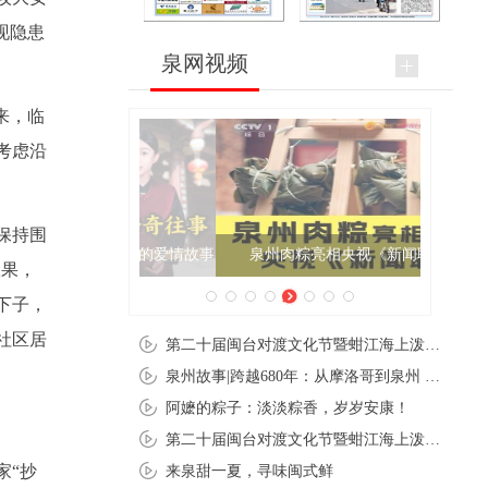
现隐患
泉网视频
来，临
考虑沿
保持围
泉州肉粽亮相央视《新闻联播》
效果，
下子，
社区居
第二十届闽台对渡文化节暨蚶江海上泼水节在石狮蚶江启幕
泉州故事|跨越680年：从摩洛哥到泉州 丝路使者“中国行”
阿嬷的粽子：淡淡粽香，岁岁安康！
第二十届闽台对渡文化节暨蚶江海上泼水节在石狮蚶江开幕
家“抄
来泉甜一夏，寻味闽式鲜