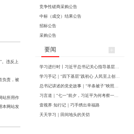
竞争性磋商采购公告
中标（成交）结果公告
招标公告
采购公告
要闻
”。违反上
学习进行时丨习近平总书记关心指导基层党建的故事
学习手记｜“四下基层”践初心 人民至上创伟业
性负责，被
总书记讲述的党史故事｜“半条被子”映照初心
习言道｜“七一”前夕，习近平为何考察一个村级党组织
网站所用作
壹视界·知行记｜巧手绣出幸福路
用本网站发
天天学习｜田间地头的关切