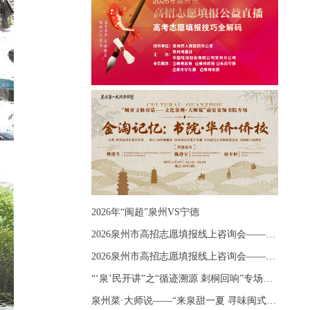
2026年“闽超”泉州VS宁德
2026泉州市高招志愿填报线上咨询会——《出分应急课堂：全流程拆解志愿填报》主题讲座
2026泉州市高招志愿填报线上咨询会——《志愿填报 答疑直播》主题讲座
“‘泉’民开讲”之“循迹溯源 刺桐回响”专场宣讲
泉州菜·大师说——“来泉甜一夏 寻味闽式鲜”上官品牌专场直播