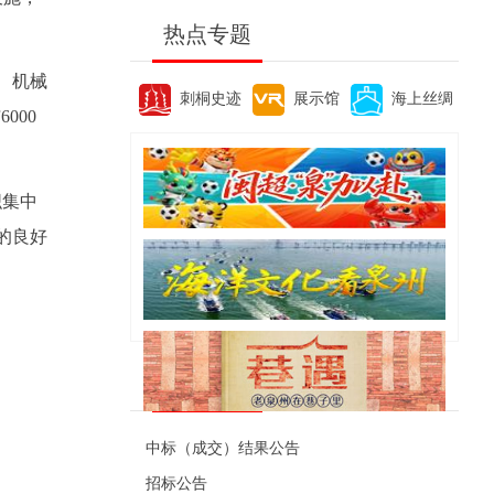
热点专题
、机械
刺桐史迹
展示馆
海上丝绸
000
织集中
的良好
便民资讯
中标（成交）结果公告
招标公告