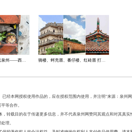
时隔两年 绘画博主重返泉州——西街“簪花鼠”墙绘焕新颜
骑楼、蚵壳厝、番仔楼、红砖厝 打卡泉州建筑 寻找隐藏“彩蛋”
。已经本网授权使用作品的，应在授权范围内使用，并注明“来源：泉州网
展平等合作。
他媒体，转载目的在于传递更多信息，并不代表泉州网赞同其观点和对其真实
时处理。
了保护著作权人的合法权益，及时准确地向权利人支付作品使用费，请本