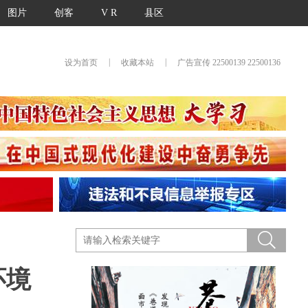
图片
创客
V R
县区
|
|
设为首页
收藏本站
广告宣传 22500139 22500136
环境