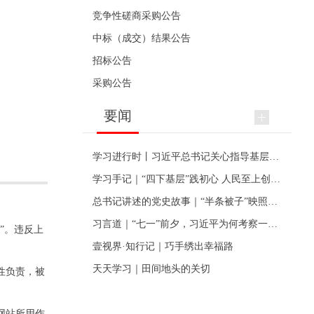
竞争性磋商采购公告
中标（成交）结果公告
招标公告
采购公告
要闻
学习进行时丨习近平总书记关心指导基层党建的故事
学习手记｜“四下基层”践初心 人民至上创伟业
总书记讲述的党史故事｜“半条被子”映照初心
习言道｜“七一”前夕，习近平为何考察一个村级党组织
”。违反上
壹视界·知行记｜巧手绣出幸福路
天天学习｜田间地头的关切
性负责，被
网站所用作