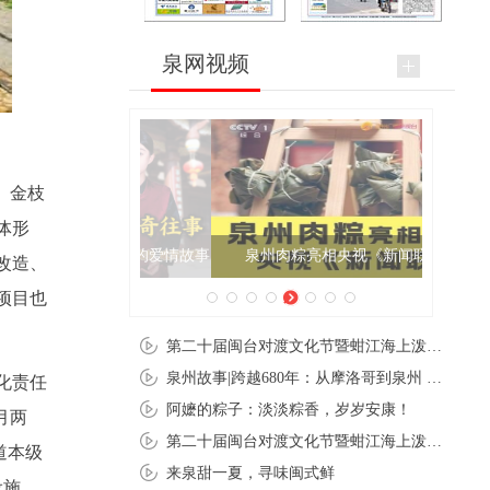
泉网视频
、金枝
体形
泉州肉粽亮相央视《新闻联播》
改造、
项目也
第二十届闽台对渡文化节暨蚶江海上泼水节在石狮蚶江启幕
泉州故事|跨越680年：从摩洛哥到泉州 丝路使者“中国行”
化责任
阿嬷的粽子：淡淡粽香，岁岁安康！
月两
第二十届闽台对渡文化节暨蚶江海上泼水节在石狮蚶江开幕
道本级
来泉甜一夏，寻味闽式鲜
设施，