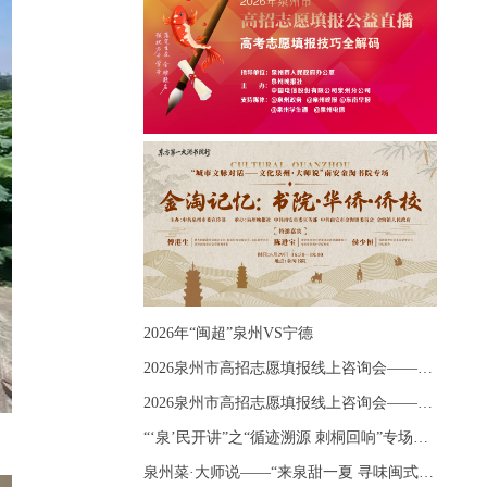
2026年“闽超”泉州VS宁德
2026泉州市高招志愿填报线上咨询会——《出分应急课堂：全流程拆解志愿填报》主题讲座
2026泉州市高招志愿填报线上咨询会——《志愿填报 答疑直播》主题讲座
“‘泉’民开讲”之“循迹溯源 刺桐回响”专场宣讲
泉州菜·大师说——“来泉甜一夏 寻味闽式鲜”上官品牌专场直播