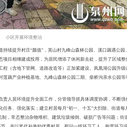
小区开展环境整治
道持续提升村庄“颜值”，英山村九峰山森林公园、溪口藕遇公园
态项目相继建成投用，为居民增添了休闲新去处，提升了区域整
工程（含地下管网、道路改造等）正加紧建设。凤凰湖公园升级
村莲藕产业种植基地、九峰山森林公园二期、柴桥沟亲水公园等
负责人居环境提升全面工作，分管领导抓具体调度协调，不断强
化任务、强化落实；建立村居每月“初一、十五”大扫除、街道每
环机制，常态整治杂物堆积、建筑垃圾倾倒、破损广告等问题；街
弱环节，并以奖代补激励优秀村居、慰问一线环卫工人、购置环卫