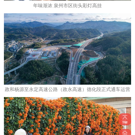
年味渐浓 泉州市区街头彩灯高挂
政和杨源至永定高速公路（政永高速）德化段正式通车运营