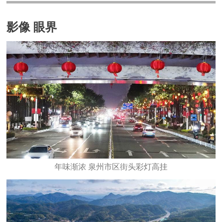
影像 眼界
年味渐浓 泉州市区街头彩灯高挂