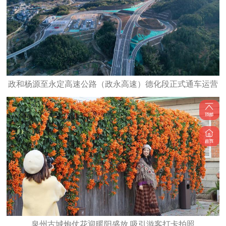
政和杨源至永定高速公路（政永高速）德化段正式通车运营
泉州古城炮仗花迎暖阳盛放 吸引游客打卡拍照