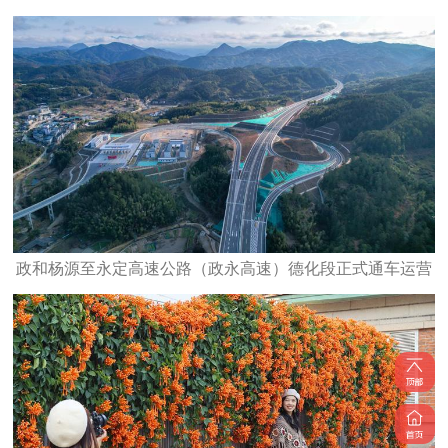
政和杨源至永定高速公路（政永高速）德化段正式通车运营