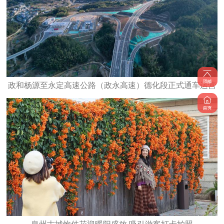
政和杨源至永定高速公路（政永高速）德化段正式通车运营