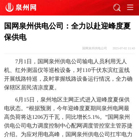
国网泉州供电公司：全力以赴迎峰度夏
保供电
国网泉州供电公司
2025-07-02 11:43
7月1日，国网泉州供电公司输电人员利用无人
机、红外测温仪等巡检设备，对110千伏东滨红蓝线
开展线路特巡，及时掌握线路设备运行情况，全力确
保辖区居民清凉度夏。
6月15日，泉州地区主网正式进入迎峰度夏保供
电状态。“根据预测，今年迎峰度夏期间泉州电网最
高负荷将达1206万千瓦，同比增长5.1%。”国网泉州
供电公司电力调度控制中心配网调度管控室主管苏捷
介绍。为应对用电高峰，国网泉州供电公司扛牢电力