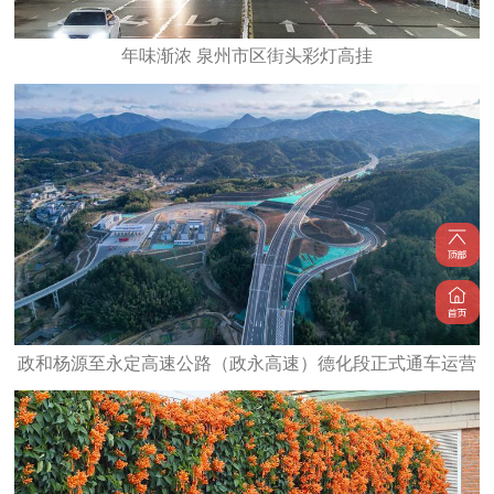
年味渐浓 泉州市区街头彩灯高挂
政和杨源至永定高速公路（政永高速）德化段正式通车运营