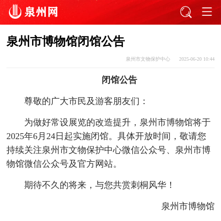
泉州市博物馆闭馆公告
泉州市文物保护中心
2025-06-20 10:44
闭馆公告
尊敬的广大市民及游客朋友们：
为做好常设展览的改造提升，泉州市博物馆将于
2025年6月24日起实施闭馆。具体开放时间，敬请您
持续关注泉州市文物保护中心微信公众号、泉州市博
物馆微信公众号及官方网站。
期待不久的将来，与您共赏刺桐风华！
泉州市博物馆