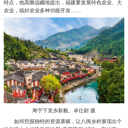
特点，他高瞻远瞩地提出，福建要发展特色农业、大
农业，搞好农业多种功能开发……
寿宁下党乡新貌。卓仕尉 摄
如何挖掘独特的资源禀赋，让八闽乡村展现出个