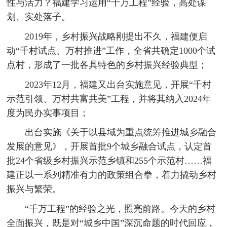
性与活力？福建学习运用“千万工程”经验，高处谋
划、实处落子。
2019年，乡村振兴战略刚提出不久，福建便启
动“千村试点、万村推进”工作，全省共确定1000个试
点村，形成了一批各具特色的乡村振兴经验典型；
2023年12月，福建又出台实施意见，开展“千村
示范引领、万村共富共美”工程，并将其纳入2024年
度为民办实事项目；
出台实施《关于以县域为重点统筹推进城乡融合
发展的意见》，开展首批9个城乡融合试点，认定首
批24个省级乡村振兴示范乡镇和255个示范村……福
建正以一系列精准有力的政策组合拳，着力撬动乡村
振兴与繁荣。
“千万工程”的经验之光，照亮前路。今天的乡村
全面振兴，既是对“城乡中国”深沉命题的时代回应，