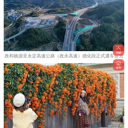
政和杨源至永定高速公路（政永高速）德化段正式通车运营