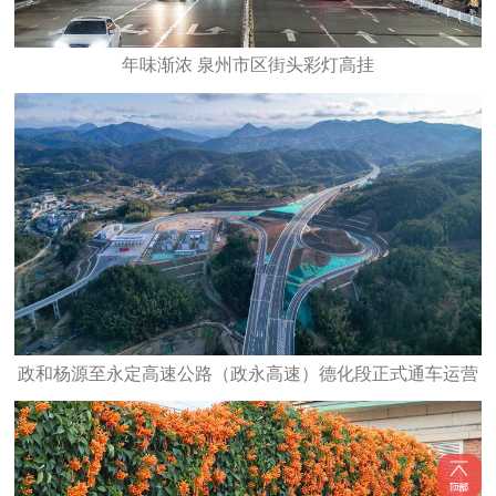
年味渐浓 泉州市区街头彩灯高挂
政和杨源至永定高速公路（政永高速）德化段正式通车运营