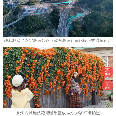
政和杨源至永定高速公路（政永高速）德化段正式通车运营
泉州古城炮仗花迎暖阳盛放 吸引游客打卡拍照