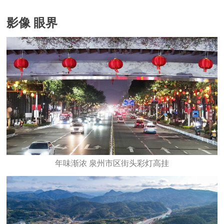
影像 眼界
年味渐浓 泉州市区街头彩灯高挂