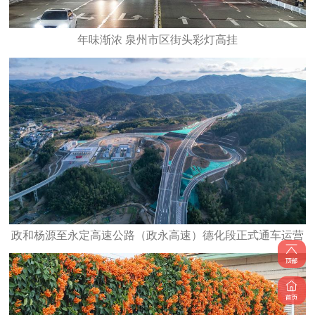
年味渐浓 泉州市区街头彩灯高挂
政和杨源至永定高速公路（政永高速）德化段正式通车运营