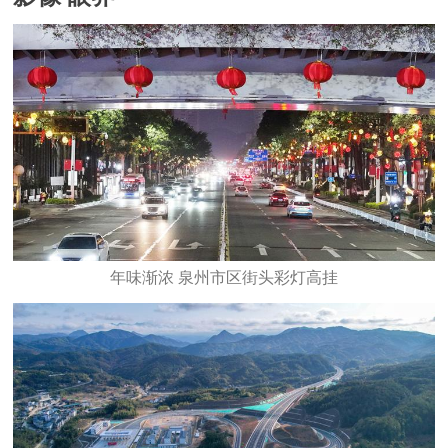
年味渐浓 泉州市区街头彩灯高挂