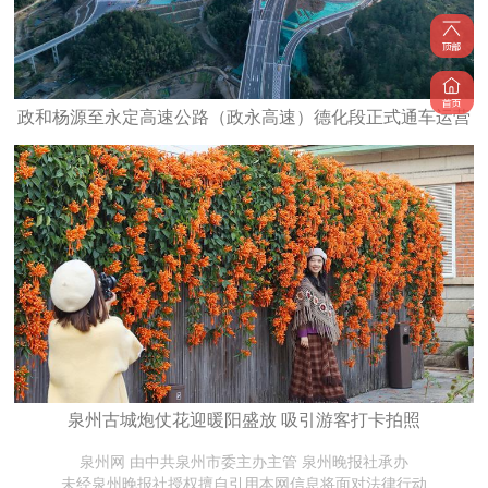
政和杨源至永定高速公路（政永高速）德化段正式通车运营
泉州古城炮仗花迎暖阳盛放 吸引游客打卡拍照
泉州网 由中共泉州市委主办主管 泉州晚报社承办
未经泉州晚报社授权擅自引用本网信息将面对法律行动