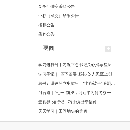
竞争性磋商采购公告
中标（成交）结果公告
招标公告
采购公告
要闻
学习进行时丨习近平总书记关心指导基层党建的故事
学习手记｜“四下基层”践初心 人民至上创伟业
总书记讲述的党史故事｜“半条被子”映照初心
习言道｜“七一”前夕，习近平为何考察一个村级党组织
壹视界·知行记｜巧手绣出幸福路
天天学习｜田间地头的关切