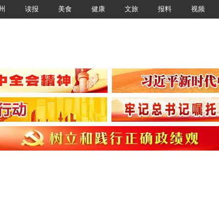
州
读报
美食
健康
文旅
报料
视频