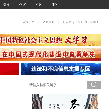
图片
创客
V R
县区
|
|
设为首页
收藏本站
广告宣传 22500139 22500136