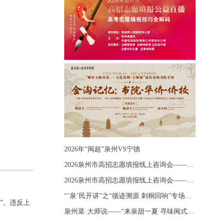
2026年“闽超”泉州VS宁德
2026泉州市高招志愿填报线上咨询会——《出分应急课堂：全流程拆解志愿填报》主题讲座
2026泉州市高招志愿填报线上咨询会——《志愿填报 答疑直播》主题讲座
“‘泉’民开讲”之“循迹溯源 刺桐回响”专场宣讲
”。违反上
泉州菜·大师说——“来泉甜一夏 寻味闽式鲜”上官品牌专场直播