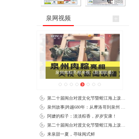
泉网视频
泉州肉粽亮相央视《新闻联播》
第二十届闽台对渡文化节暨蚶江海上泼水节在石狮蚶江启幕
泉州故事|跨越680年：从摩洛哥到泉州 丝路使者“中国行”
阿嬷的粽子：淡淡粽香，岁岁安康！
第二十届闽台对渡文化节暨蚶江海上泼水节在石狮蚶江开幕
来泉甜一夏，寻味闽式鲜