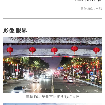
责任编辑：
林嵘
影像 眼界
年味渐浓 泉州市区街头彩灯高挂