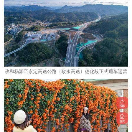
政和杨源至永定高速公路（政永高速）德化段正式通车运营