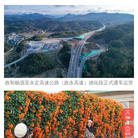
政和杨源至永定高速公路（政永高速）德化段正式通车运营