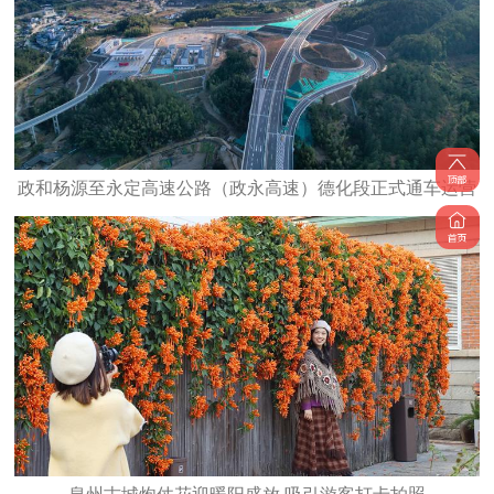
政和杨源至永定高速公路（政永高速）德化段正式通车运营