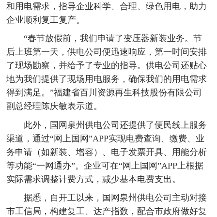
和用电需求，指导企业科学、合理、绿色用电，助力
企业顺利复工复产。
“春节放假前，我们申请了变压器新装业务。节
后上班第一天，供电公司便迅速响应，第一时间安排
了现场勘察，并给予了专业的指导。供电公司还贴心
地为我们提供了现场用电服务，确保我们的用电需求
得到满足。”福建省百川资源再生科技股份有限公司
副总经理陈庆敏表示道。
此外，国网泉州供电公司还提供了便民线上服务
渠道，通过“网上国网”APP实现电费查询、缴费、业
务申请（如新装、增容）、电子发票开具、用能分析
等功能“一网通办”。企业可在“网上国网”APP上根据
实际需求调整计费方式，减少基本电费支出。
据悉，自开工以来，国网泉州供电公司主动对接
市工信局，构建复工、达产指数，配合市政府做好复