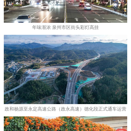
年味渐浓 泉州市区街头彩灯高挂
政和杨源至永定高速公路（政永高速）德化段正式通车运营